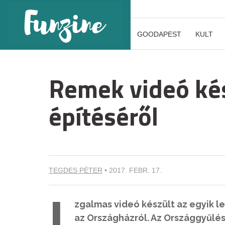
GOODAPEST
KULT
Remek videó kés
építéséről
TEGDES PÉTER
•
2017. FEBR. 17.
I
zgalmas videó készült az egyik l
az Országházról. Az Országgyűlés