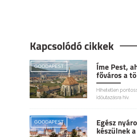
Kapcsolódó cikkek
Íme Pest, a
GOODAPEST
főváros a tö
Hihetetlen pontoss
időutazásra hív.
Egész nyáro
GOODAPEST
készülnek a