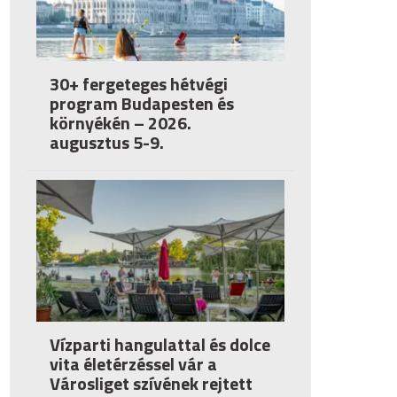
30+ fergeteges hétvégi
program Budapesten és
környékén – 2026.
augusztus 5-9.
Vízparti hangulattal és dolce
vita életérzéssel vár a
Városliget szívének rejtett