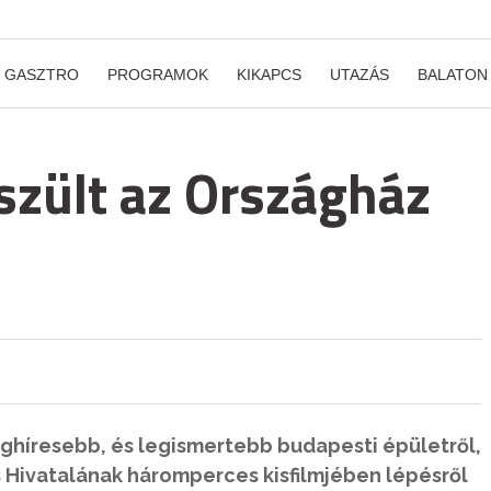
GASZTRO
PROGRAMOK
KIKAPCS
UTAZÁS
BALATON
zült az Országház
eghíresebb, és legismertebb budapesti épületről,
 Hivatalának háromperces kisfilmjében lépésről