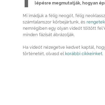
lépésre megmutatják, hogyan épí
Mi imádjuk a félig neogót, félig neoklas
számtalanszor körbejártunk, és
rengetek
nemrégiben egy olyan videót töltött fel 
minden fázisát ábrázolják.
Ha videót nézegetve kedvet kaptál, hogy 
történetét, olvasd el
korábbi cikkeinket
.