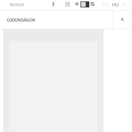
EN
HU
SL
BURDA
ÚJDONSÁGOK