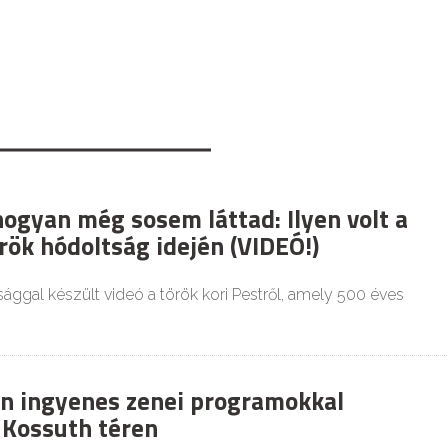
hogyan még sosem láttad: Ilyen volt a
rök hódoltság idején (VIDEÓ!)
ággal készült videó a török kori Pestről, amely 500 éves
n ingyenes zenei programokkal
 Kossuth téren