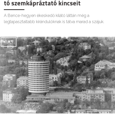
tó szemkápráztató kincseit
A Bence-hegyen ékeskedő kilátó láttán még a
legtapasztaltabb kirándulóknak is tátva marad a szájuk.
KULT