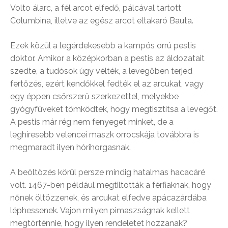
Volto álarc, a fél arcot elfedő, pálcával tartott
Columbina, illetve az egész arcot eltakaró Bauta.
Ezek közül a legérdekesebb a kampós orrú pestis
doktor. Amikor a középkorban a pestis az áldozatait
szedte, a tudósok úgy vélték, a levegőben terjed
fertőzés, ezért kendőkkel fedték el az arcukat, vagy
egy éppen csőrszerű szerkezettel, melyekbe
gyógyfüveket tömködtek, hogy megtisztítsa a levegőt.
A pestis már rég nem fenyeget minket, de a
leghíresebb velencei maszk orrocskája továbbra is
megmaradt ilyen hórihorgasnak.
A beöltözés körül persze mindig hatalmas hacacáré
volt. 1467-ben például megtiltották a férfiaknak, hogy
nőnek öltözzenek, és arcukat elfedve apácazárdába
léphessenek. Vajon milyen pimaszságnak kellett
megtörténnie, hogy ilyen rendeletet hozzanak?