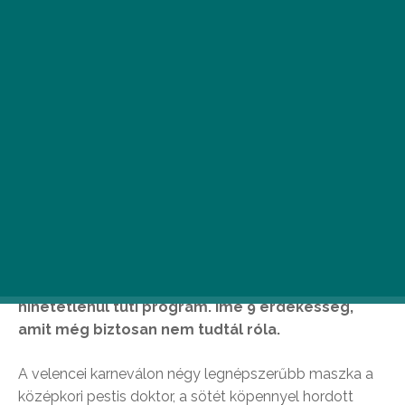
Nem tudjuk, te hogy vagy vele, de mi bármikor
szívesen leugranánk Olaszországba egy hosszú
hétvégére vagy a nyári vakáció alkalmával. Még a
téli hónapokban is van okunk felkeresni a csizma
alakú országot, ugyanis a velencei karnevál egy
hihetetlenül tuti program. Íme 9 érdekesség,
amit még biztosan nem tudtál róla.
A velencei karneválon négy legnépszerűbb maszka a
középkori pestis doktor, a sötét köpennyel hordott