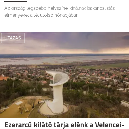
Az ország legszebb helyszínei kínálnak bakancslistás
élményeket a tél utolsó hónapjában.
UTAZÁS
Ezerarcú kilátó tárja elénk a Velencei-