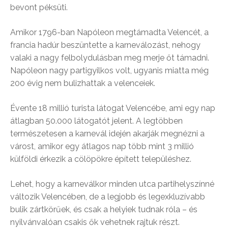
bevont péksüti.
Amikor 1796-ban Napóleon megtámadta Velencét, a
francia hadúr beszüntette a karneválozást, nehogy
valaki a nagy felbolydulásban meg merje őt támadni.
Napóleon nagy partigyilkos volt, ugyanis miatta még
200 évig nem bulizhattak a velenceiek.
Évente 18 millió turista látogat Velencébe, ami egy nap
átlagban 50.000 látogatót jelent. A legtöbben
természetesen a karnevál idején akarják megnézni a
várost, amikor egy átlagos nap több mint 3 millió
külföldi érkezik a cölöpökre épített településhez.
Lehet, hogy a karneválkor minden utca partihelyszínné
változik Velencében, de a legjobb és legexkluzívabb
bulik zártkörűek, és csak a helyiek tudnak róla – és
nyilvánvalóan csakis ők vehetnek rajtuk részt.