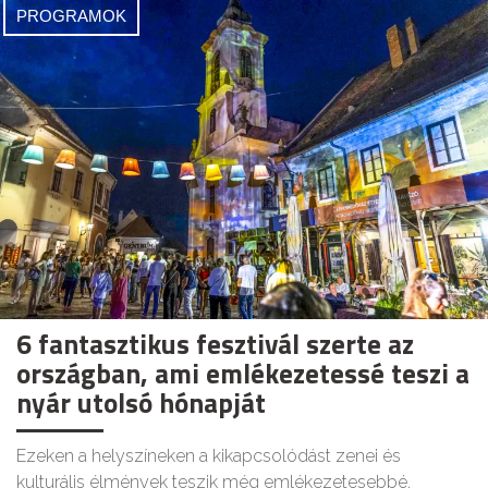
PROGRAMOK
6 fantasztikus fesztivál szerte az
országban, ami emlékezetessé teszi a
nyár utolsó hónapját
Ezeken a helyszíneken a kikapcsolódást zenei és
kulturális élmények teszik még emlékezetesebbé.