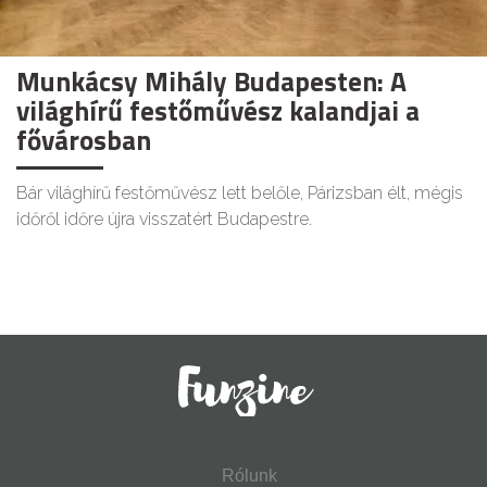
Munkácsy Mihály Budapesten: A
világhírű festőművész kalandjai a
fővárosban
Bár világhírű festőművész lett belőle, Párizsban élt, mégis
időről időre újra visszatért Budapestre.
Rólunk