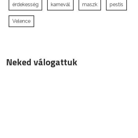
érdekesség
karnevál
maszk
pestis
Velence
Neked válogattuk