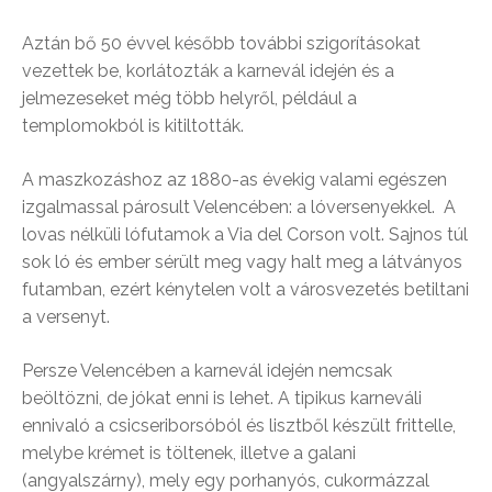
Aztán bő 50 évvel később további szigorításokat
vezettek be, korlátozták a karnevál idején és a
jelmezeseket még több helyről, például a
templomokból is kitiltották.
A maszkozáshoz az 1880-as évekig valami egészen
izgalmassal párosult Velencében: a lóversenyekkel. A
lovas nélküli lófutamok a Via del Corson volt. Sajnos túl
sok ló és ember sérült meg vagy halt meg a látványos
futamban, ezért kénytelen volt a városvezetés betiltani
a versenyt.
Persze Velencében a karnevál idején nemcsak
beöltözni, de jókat enni is lehet. A tipikus karneváli
ennivaló a csicseriborsóból és lisztből készült frittelle,
melybe krémet is töltenek, illetve a galani
(angyalszárny), mely egy porhanyós, cukormázzal