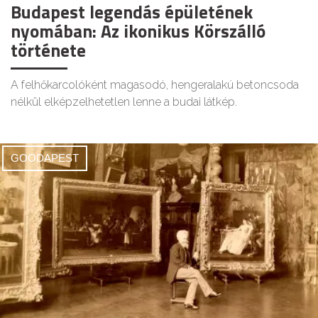
Budapest legendás épületének
nyomában: Az ikonikus Körszálló
története
A felhőkarcolóként magasodó, hengeralakú betoncsoda
nélkül elképzelhetetlen lenne a budai látkép.
GOODAPEST