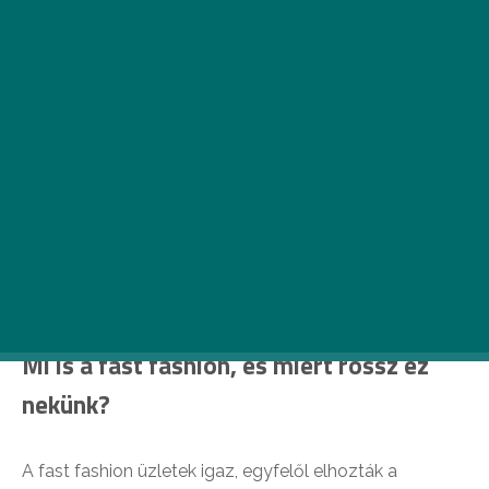
A fast fashionnel szemben egyre inkább teret
hódít a slow fashion. Na de mi a „gyors” negatív
hatása? Milyen alternatívái lehetnek a „lassú”
öltözködésnek? Slow-sorozatunk következő
részében ezzel foglalkozunk.
Mi is a fast fashion, és miért rossz ez
nekünk?
A fast fashion üzletek igaz, egyfelől elhozták a