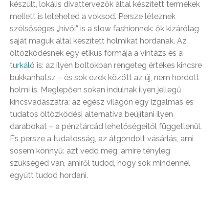
készült, lokális divattervezők által készített termékek
mellett is leteheted a voksod. Persze léteznek
szélsőséges „hívői” is a slow fashionnek: ők kizárólag
saját maguk által készített holmikat hordanak. Az
öltözködésnek egy etikus formája a vintázs és a
turkáló
is: az ilyen boltokban rengeteg értékes kincsre
bukkanhatsz – és sok ezek között az új, nem hordott
holmi is. Meglepően sokan indulnak ilyen jellegű
kincsvadászatra: az egész világon egy izgalmas és
tudatos öltözködési alternatíva beújítani ilyen
darabokat – a pénztárcád lehetőségeitől függetlenül.
És persze a tudatosság, az átgondolt vásárlás, ami
sosem könnyű: azt vedd meg, amire tényleg
szükséged van, amiről tudod, hogy sok mindennel
együtt tudod hordani.