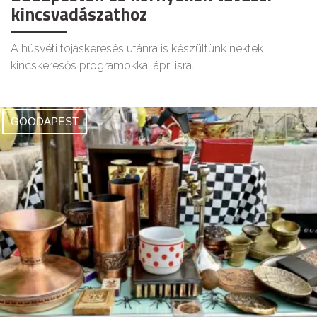
kincsvadászathoz
A húsvéti tojáskeresés utánra is készültünk nektek
kincskeresős programokkal áprilisra.
GOODAPEST