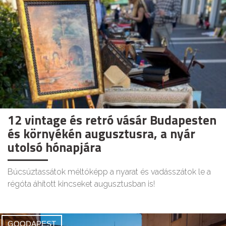
12 vintage és retró vásár Budapesten
és környékén augusztusra, a nyár
utolsó hónapjára
Búcsúztassátok méltóképp a nyarat és vadásszátok le a
régóta áhított kincseket augusztusban is!
GOODAPEST