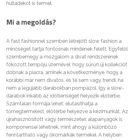
hulladékot is termel.
Mi a megoldás?
A fast fashionnel szemben létrejött slow fashion a
minőséget tartja fontosnak mindenek felett. Egyfelől
szembemegy a mozgalom a divat rendszerének
fokozott tempójú ütemével: hogy sűrűn új kollekciót
dobnak a piacra, aminek a következménye, hogy a
korábbi már nem divatos, és te sem vagy trendi, ha
nem a legújabb darabokban pompázol. Így a slow-
darabok inkább az időtlenséget helyezik előtérbe.
Számtalan formája lehet: elutasíthatja a
tömegtermelést, előtérbe helyezve a kézimunkát. Az
újrahasznosított vagy természetes alapanyagok is
komponensei lehetnek, mint ahogy a különböző
fenntartható vagy ökomárkák termékei. A helyben