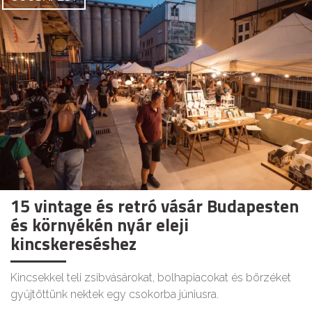
15 vintage és retró vásár Budapesten
és környékén nyár eleji
kincskereséshez
Kincsekkel teli zsibvásárokat, bolhapiacokat és börzéket
gyűjtöttünk nektek egy csokorba júniusra.