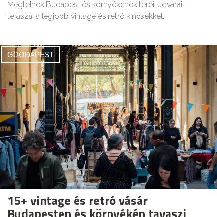
Megtelnek Budapest és környékének terei, udvarai,
teraszai a legjobb vintage és retró kincsekkel.
GOODAPEST
15+ vintage és retró vásár
Budapesten és környékén tavaszi