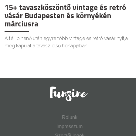
15+ tavaszköszöntő vintage és retró
vásár Budapesten és környékén
márciusra
A téli pihenő után egyre több vintage és retró vásár nyitja
meg kapuját a tavasz első hónapjában.
Rólunk
Impresszum
Szerzői jogok