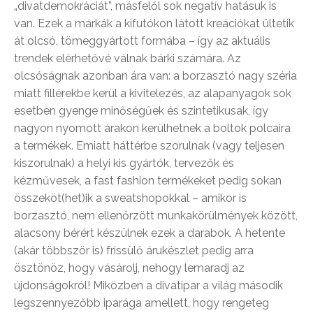
„divatdemokráciát”, másfelől sok negatív hatásuk is
van. Ezek a márkák a kifutókon látott kreációkat ültetik
át olcsó, tömeggyártott formába – így az aktuális
trendek elérhetővé válnak bárki számára. Az
olcsóságnak azonban ára van: a borzasztó nagy széria
miatt fillérekbe kerül a kivitelezés, az alapanyagok sok
esetben gyenge minőségűek és szintetikusak, így
nagyon nyomott árakon kerülhetnek a boltok polcaira
a termékek. Emiatt háttérbe szorulnak (vagy teljesen
kiszorulnak) a helyi kis gyártók, tervezők és
kézművesek, a fast fashion termékeket pedig sokan
összeköt(het)ik a sweatshopokkal – amikor is
borzasztó, nem ellenőrzött munkakörülmények között,
alacsony bérért készülnek ezek a darabok. A hetente
(akár többször is) frissülő árukészlet pedig arra
ösztönöz, hogy vásárolj, nehogy lemaradj az
újdonságokról! Miközben a divatipar a világ második
legszennyezőbb iparága amellett, hogy rengeteg