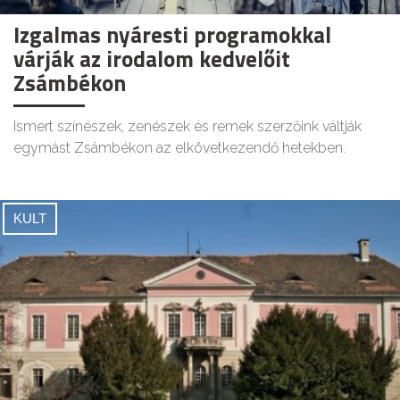
Izgalmas nyáresti programokkal
várják az irodalom kedvelőit
Zsámbékon
Ismert színészek, zenészek és remek szerzőink váltják
egymást Zsámbékon az elkövetkezendő hetekben.
KULT