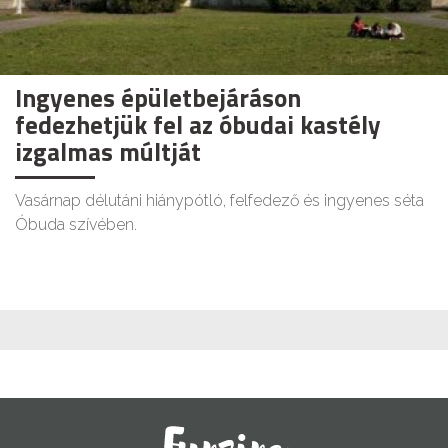
Ingyenes épületbejáráson
fedezhetjük fel az óbudai kastély
izgalmas múltját
Vasárnap délutáni hiánypótló, felfedező és ingyenes séta
Óbuda szívében.