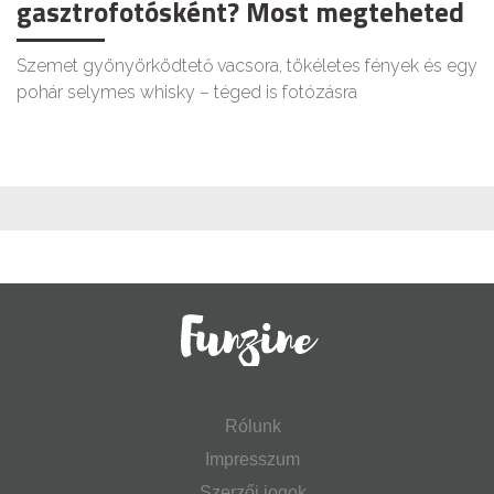
gasztrofotósként? Most megteheted
Szemet gyönyörködtető vacsora, tökéletes fények és egy
pohár selymes whisky – téged is fotózásra
Rólunk
Impresszum
Szerzői jogok