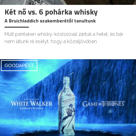
Két nő vs. 6 pohárka whisky
A Bruichladdich szakemberétől tanultunk
Múlt pénteken whisky-kóstolóval zártuk a hetet, és bár
nem látunk rá esélyt, hogy a közeljövőben
GOODAPEST