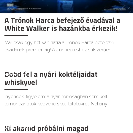
A Trónok Harca befejező évadával a
White Walker is hazánkba érkezik!
Már csak egy hét van hátra a Trónok Harca befejező
évadának premierjéig! Az ünnepléshez stílszerűen
Dobd fel a nyári koktéljaidat
GASZTRO
whiskyvel
Ínyencek, figyelem: a nyári forróságban sem kell
lemondanotok kedvenc skót italotokról. Néhány
Ki akarod próbálni magad
GASZTRO