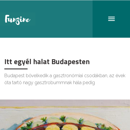
Vörös Homár
Itt egyél halat Budapesten
Budapest bővelkedik a gasztronómiai csodákban, az évek
óta tartó nagy gasztrobummnak hála pedig