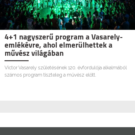
4+1 nagyszerű program a Vasarely-
emlékévre, ahol elmerülhettek a
művész világában
Victor Vasarely születésének 120. évfordulója alkalmából
számos program tiszteleg a művész előtt.