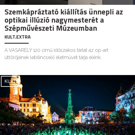
Szemkápráztató kiállítás ünnepli az
optikai illúzió nagymesterét a
Szépművészeti Múzeumban
KULT.EXTRA
A VASARELY 120 című időszakos tárlat az op-art
úttörőjének lebilincselő életművét tárja elénk.
KULT