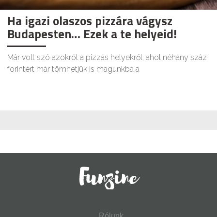
Ha igazi olaszos pizzára vágysz
Budapesten… Ezek a te helyeid!
Már volt szó azokról a pizzás helyekről, ahol néhány száz
forintért már tömhetjük is magunkba a
Rólunk