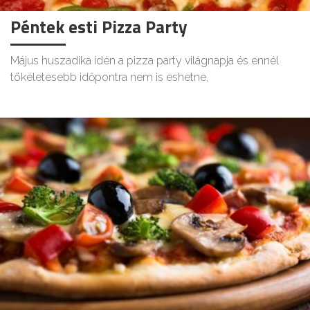
Péntek esti Pizza Party
Május huszadika idén a pizza party világnapja és ennél
tökéletesebb időpontra nem is eshetne,