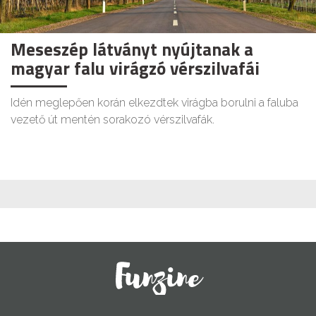
Meseszép látványt nyújtanak a
magyar falu virágzó vérszilvafái
Idén meglepően korán elkezdtek virágba borulni a faluba
vezető út mentén sorakozó vérszilvafák.