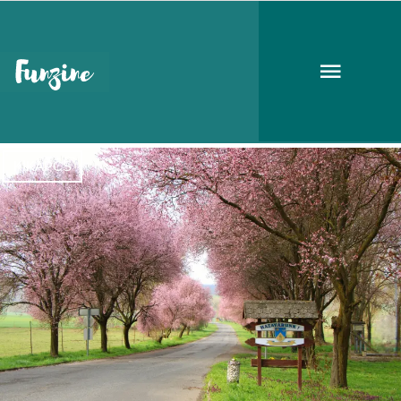
vérszilvafa
KIKAPCS