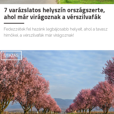
7 varázslatos helyszín országszerte,
ahol már virágoznak a vérszilvafák
Fedezzétek fel hazánk legbájosabb helyeit, ahol a tavasz
hírnökei, a vérszilvafák már virágoznak!
UTAZÁS