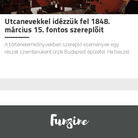
Utcanevekkel idézzük fel 1848.
március 15. fontos szereplőit
A történelemkönyvekben szereplő események egy
részét szemtanúként őrzik Budapest épületei. Ha beszél