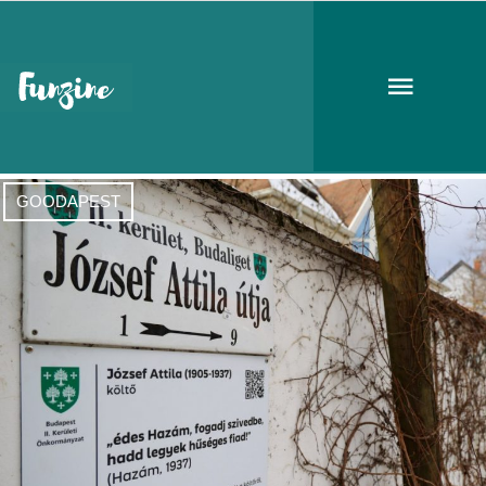
utcanevek
GOODAPEST