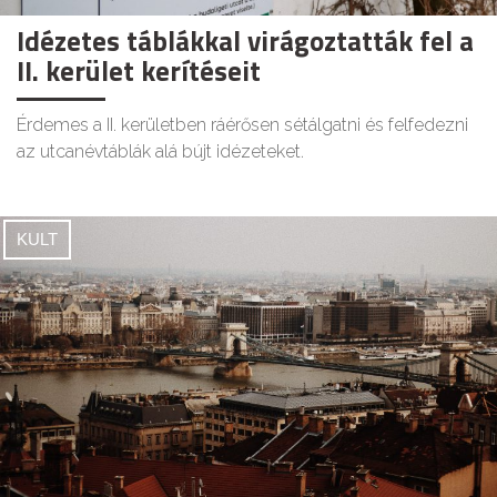
Idézetes táblákkal virágoztatták fel a
II. kerület kerítéseit
Érdemes a II. kerületben ráérősen sétálgatni és felfedezni
az utcanévtáblák alá bújt idézeteket.
KULT