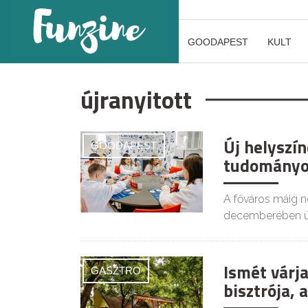
GOODAPEST
KULT
újranyitott
Új helyszí
GOODAPEST
tudományo
A főváros máig 
decemberében új 
Ismét várja
GASZTRO
bisztrója, 