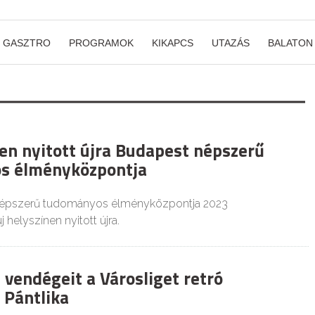
GASZTRO
PROGRAMOK
KIKAPCS
UTAZÁS
BALATON
nen nyitott újra Budapest népszerű
s élményközpontja
népszerű tudományos élményközpontja 2023
helyszínen nyitott újra.
 vendégeit a Városliget retró
a Pántlika