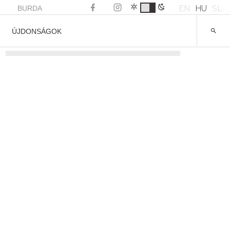
EN
HU
SL
BURDA
ÚJDONSÁGOK