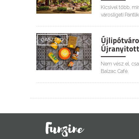
Kicsivel több, mi
városligeti Pántlik
Újlipótvár
GASZTRO
Újranyitott
Nem vész el, csak 
Balzac Café.