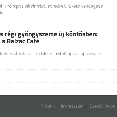
nt 3 hónapos téli álmából ébredve újra várja vendégeit a
a.
os régi gyöngyszeme új köntösben:
 a Balzac Café
átalakul: fiatalos lendülettel nyitott újra az újlipótvárosi
Rólunk
Impresszum
Szerzői jogok