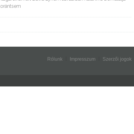
korántsem
Rólunk
Impresszum
Szerzői jogok