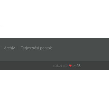
Archív
Terjesztési pontok
crafted with
by
PR