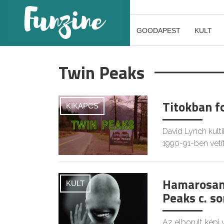
GOODAPEST
KULT
Twin Peaks
Titokban f
KIKAPCS
David Lynch kulti
1990-91-ben vetít
Hamarosan 
KULT
Peaks c. so
Az elborult képi 