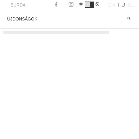
EN
HU
SL
BURDA
ÚJDONSÁGOK