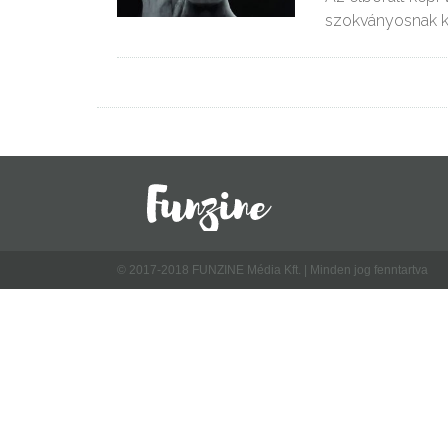
szokványosnak 
© 2017-2018 FUNZINE Média Kft. | Minden jog fenntartva