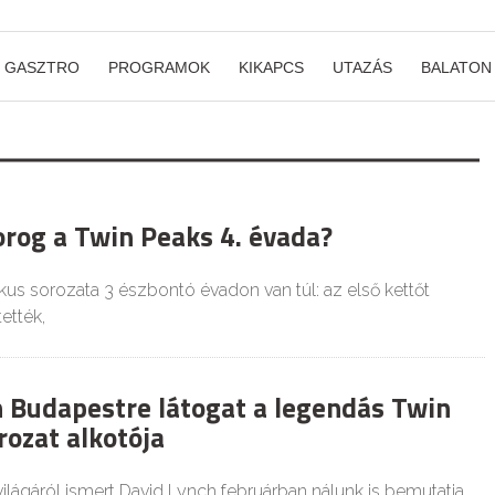
GASZTRO
PROGRAMOK
KIKAPCS
UTAZÁS
BALATON
orog a Twin Peaks 4. évada?
kus sorozata 3 észbontó évadon van túl: az első kettőt
ették,
Budapestre látogat a legendás Twin
rozat alkotója
világáról ismert David Lynch februárban nálunk is bemutatja