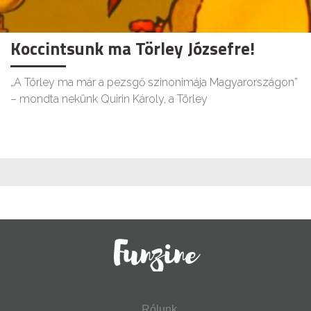
Koccintsunk ma Törley Józsefre!
„A Törley ma már a pezsgő szinonimája Magyarországon”
– mondta nekünk Quirin Károly, a Törley
Rólunk