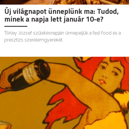
Új világnapot ünneplünk ma: Tudod,
minek a napja lett január 10-e?
Törley József születésnapján ünnepeljük a fast food és a
presztízs szerelemgyerekét.