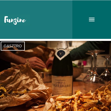
Törley József
GASZTRO