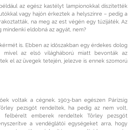
éldául az egész kastélyt lampionokkal díszítették
autókkal vagy hajón érkeztek a helyszínre – pedig a
akoztatták, na meg az est végén egy tűzijáték. Az
ig mindenki eldobná az agyát, nem?
kérmét is. Ebben az időszakban egy érdekes dolog
 – mivel az első világháború miatt bevonták az
ek el az üvegek tetején, jelezve is ennek szomorú
őek voltak a cégnek. 1903-ban egészen Párizsig
Törley pezsgőt rendeltek, ha pedig az nem volt,
n felbérelt emberek rendeltek Törley pezsgőt
kényszerítve a vendéglátói egységeket arra, hogy