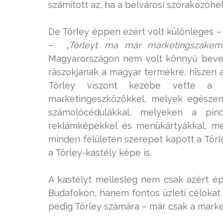
számított az, ha a belvárosi szórakozóhe
De Törley éppen ezért volt különleges – 
–
„Törleyt ma már marketingszakem
Magyarországon nem volt könnyű bevez
rászokjanak a magyar termékre, hiszen a 
Törley viszont kezébe vette a d
marketingeszközökkel, melyek egészen
számolócédulákkal, melyeken a pin
reklámképekkel és menükártyákkal, me
minden felületen szerepet kapott a Törl
a Törley-kastély képe is.
A kastélyt mellesleg nem csak azért ép
Budafokon, hanem fontos üzleti célokat i
pedig Törley számára – már csak a market