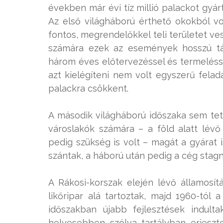
években már évi tíz millió palackot gyár
Az első világháború érthető okokból vo
fontos, megrendelőkkel teli területet ves
számára ezek az események hosszú táv
három éves előtervezéssel és termeléssel
azt kielégíteni nem volt egyszerű felad
palackra csökkent.
A második világháború időszaka sem tett
városlakók számára – a föld alatt lévő
pedig szükség is volt – magát a gyárat 
szántak, a háború után pedig a cég stagn
A Rákosi-korszak elején lévő államosí
likőripar alá tartoztak, majd 1960-tól 
időszakban újabb fejlesztések indul
helyesebben szólva tartályban erjeszte