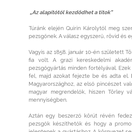
„Az alapítótól kezdődhet a titok”
Túránk elején Quirin Károlytól meg szer
pezsgőnek. A válasz egyszerű, rövid és 
Vagyis az 1858. január 10-én született T
fia volt. A grazi kereskedelmi akad
pezsgőgyártás minden fortélyával. Eze
fel, majd azokat fejezte be és adta el.
Magyarországhoz, az első pincészet val
magyar megrendelők, hiszen Törley vál
mennyiségben.
Aztán egy beszerző körút révén fedezt
pezsgők készíthetők és hogy a promon
jelentenek a gyártáshoz. A környezet se