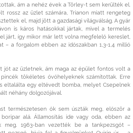
tottak, ám a nehéz évek a Törley-t sem kerülték el.
lt rossz az üzlet számára, Trianon miatt rengeteg
ztettek el, majd jött a gazdasági világválság. A gyár
on is káros hatásokkal jártak, mivel a termelés
 járt, így mikor már lett volna megfelelő kereslet,
at – a forgalom ebben az időszakban 1,3-1,4 millió
 jót az üzletnek, ám maga az épület fontos volt a
 pincék tökéletes óvóhelyeknek számítottak. Erre
is eltalálta egy eltévedt bomba, melyet Csepelnek
ált néhány dolgozójával.
tást természetesen ők sem úszták meg, először a
a boripar alá. Államosítás ide vagy oda, ebben az
tak meg. 1963-ban vezették be a tankpezsgőt –
tt pezsgő, hívja fel a figyelmünket Quirin úr – a