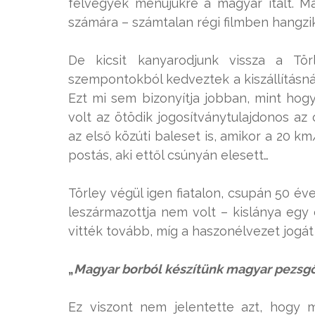
felvegyék menüjükre a magyar italt. 
számára – számtalan régi filmben hangzi
De kicsit kanyarodjunk vissza a Tö
szempontokból kedveztek a kiszállításnál
Ezt mi sem bizonyítja jobban, mint hogy
volt az ötödik jogosítványtulajdonos az
az első közúti baleset is, amikor a 20 
postás, aki ettől csúnyán elesett…
Törley végül igen fiatalon, csupán 50 év
leszármazottja nem volt – kislánya egy 
vitték tovább, míg a haszonélvezet jogát
„
Magyar borból készítünk magyar pezsg
Ez viszont nem jelentette azt, hogy m