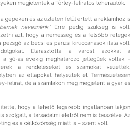
lyeken megjelentek a Törley-feliratos teherautók.
a gépeken és az üzleten felül értett a reklámhoz is
bernek neveznénk.”
Erre pedig szükség is volt.
etni azt, hogy a nemesség és a felsőbb rétegek
pezsgő az bécsi és párizsi kiruccanások itala volt.
olgokat. Elárasztotta a várost azokkal a
 a 30-as évekig meghatározó jellegűek voltak –
cérek a rendeléseket és számokat vezették,
lyben az étlapokat helyezték el. Természetesen
ey-felirat, de a számlákon még megjelent a gyár és
ítette, hogy a lehető legszebb ingatlanban lakjon
s szolgált, a társadalmi életről nem is beszélve. Az
ing és a célközönség miatt is – szent volt.