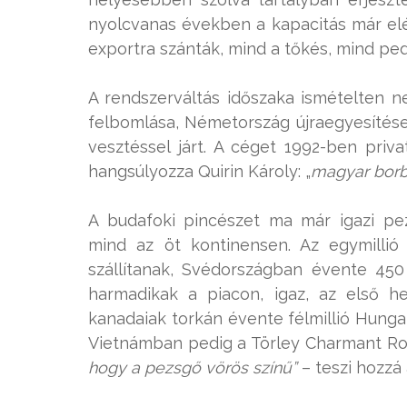
nyolcvanas években a kapacitás már elér
exportra szánták, mind a tőkés, mind ped
A rendszerváltás időszaka ismételten n
felbomlása, Németország újraegyesítés
vesztéssel járt. A céget 1992-ben priv
hangsúlyozza Quirin Károly: „
magyar borb
A budafoki pincészet ma már igazi pe
mind az öt kontinensen. Az egymillió
szállítanak, Svédországban évente 450
harmadikak a piacon, igaz, az első he
kanadaiak torkán évente félmillió Hunga
Vietnámban pedig a Törley Charmant Ro
hogy a pezsgő vörös színű”
– teszi hozzá