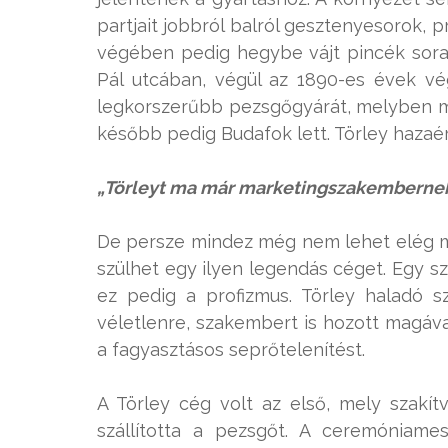
partjait jobbról balról gesztenyesorok,
végében pedig hegybe vájt pincék sorako
Pál utcában, végül az 1890-es évek vé
legkorszerűbb pezsgőgyárát, melyben 
később pedig Budafok lett. Törley hazaér
„Törleyt ma már marketingszakemberne
De persze mindez még nem lehet elég m
szülhet egy ilyen legendás céget. Egy s
ez pedig a profizmus. Törley haladó s
véletlenre, szakembert is hozott magáv
a fagyasztásos seprőtelenítést.
A Törley cég volt az első, mely szakítv
szállította a pezsgőt. A ceremóniam