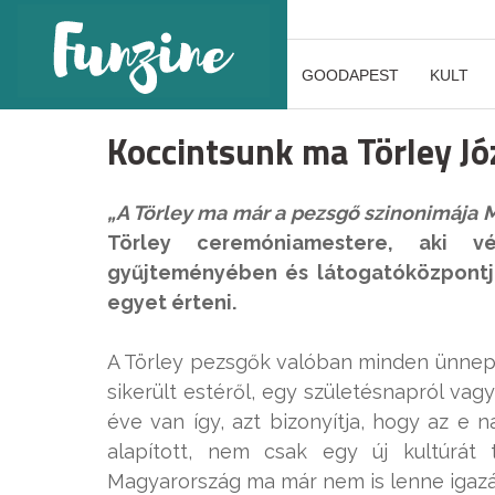
GOODAPEST
KULT
Koccintsunk ma Törley Jó
„A Törley ma már a pezsgő szinonimája
Törley ceremóniamestere, aki v
gyűjteményében és látogatóközpontjá
egyet érteni.
A Törley pezsgők valóban minden ünnepél
sikerült estéről, egy születésnapról va
éve van így, azt bizonyítja, hogy az e 
alapított, nem csak egy új kultúrát
Magyarország ma már nem is lenne igazá