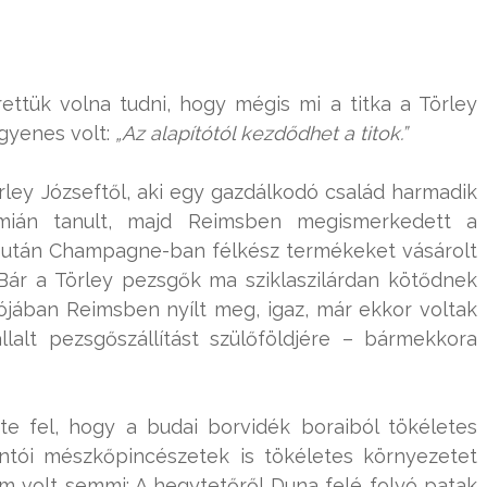
ettük volna tudni, hogy mégis mi a titka a Törley
egyenes volt:
„Az alapítótól kezdődhet a titok.”
örley Józseftől, aki egy gazdálkodó család harmadik
émián tanult, majd Reimsben megismerkedett a
k után Champagne-ban félkész termékeket vásárolt
 Bár a Törley pezsgők ma sziklaszilárdan kötődnek
ójában Reimsben nyílt meg, igaz, már ekkor voltak
lalt pezsgőszállítást szülőföldjére – bármekkora
e fel, hogy a budai borvidék boraiból tökéletes
tói mészkőpincészetek is tökéletes környezetet
m volt semmi: A hegytetőről Duna felé folyó patak