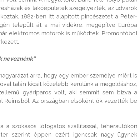
 présházak és lakóépületek szegélyezték, az udvarok
ztak. 1882-ben itt alapított pincészetet a Péter-
gén települt át a mai vidékre, megépítve Európa
már elektromos motorok is működtek. Promontóból
kezett.
k neveznénk”
agyarázat arra, hogy egy ember személye miért is
zóval talán kicsit közelebb kerülünk a megoldáshoz,
zellemű gyáriparos volt, aki semmit sem bízva a
al Reimsből. Az országban elsőként ők vezették be
a a szokásos lófogatos szállítással, teherautókon
ester szerint éppen ezért igencsak nagy ügynek