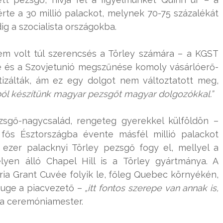
te a 30 millió palackot, melynek 70-75 százalékát
ig a szocialista országokba.
em volt túl szerencsés a Törley számára – a KGST
e és a Szovjetunió megszűnése komoly vásárlóerő-
atizálták, ám ez egy dolgot nem változtatott meg,
ól készítünk magyar pezsgőt magyar dolgozókkal.”
zsgő-nagycsalád, rengeteg gyerekkel külföldön –
 fős Észtországba évente másfél millió palackot
 ezer palacknyi Törley pezsgő fogy el, mellyel a
lyen álló Chapel Hill is a Törley gyártmánya. A
ria Grant Cuvée folyik le, főleg Quebec környékén,
uge a piacvezető –
„itt fontos szerepe van annak is,
 a ceremóniamester.