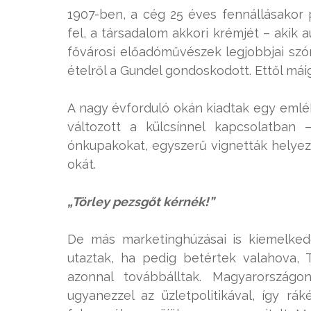
1907-ben, a cég 25 éves fennállásakor p
fel, a társadalom akkori krémjét – akik 
fővárosi előadóművészek legjobbjai szór
ételről a Gundel gondoskodott. Ettől má
A nagy évforduló okán kiadtak egy emlé
változott a külcsínnel kapcsolatban
ónkupakokat, egyszerű vignetták helyezt
okát.
„Törley pezsgőt kérnék!”
De más marketinghúzásai is kiemelked
utaztak, ha pedig betértek valahova, 
azonnal továbbálltak. Magyarországo
ugyanezzel az üzletpolitikával, így rá