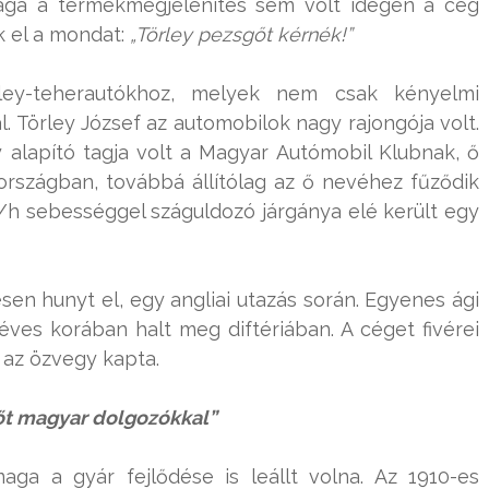
Maga a termékmegjelenítés sem volt idegen a cég
k el a mondat:
„Törley pezsgőt kérnék!”
rley-teherautókhoz, melyek nem csak kényelmi
. Törley József az automobilok nagy rajongója volt.
 alapító tagja volt a Magyar Autómobil Klubnak, ő
 országban, továbbá állítólag az ő nevéhez fűződik
km/h sebességgel száguldozó járgánya elé került egy
esen hunyt el, egy angliai utazás során. Egyenes ági
éves korában halt meg diftériában. A céget fivérei
 az özvegy kapta.
őt magyar dolgozókkal”
aga a gyár fejlődése is leállt volna. Az 1910-es