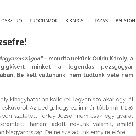
GASZTRO
PROGRAMOK
KIKAPCS
UTAZÁS
BALATON
zsefre!
 Magyarországon”
– mondta nekünk Quirin Károly, a
égigkísért minket a legendás pezsgőgyár
ban. Be kell vallanunk, nem tudtunk vele nem
y kihagyhatatlan kellékei, legyen szó akár egy jól
gy esküvőről. Az pedig, hogy ez immár több mint 130
napon született Törley József nem csak egy gyárat
 teremtett, hanem adott nekünk valamit, amitől
n Magyarország. De ne szaladjunk ennyire előre…