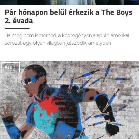
Pár hónapon belül érkezik a The Boys
2. évada
Ha még nem ismernéd, a képregényen alapuló amerikai
sorozat egy olyan világban játszódik, amelyben
KULT