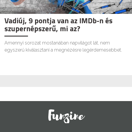
Vadiúj, 9 pontja van az IMDb-n és
szupernépszerű, mi az?
Amennyi sorozat mostanában napvilágot lát, nem
egyszerű kiválasztani a megnézésre legérdemesebbet.