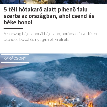
5 téli hótakaró alatt pihenő falu
szerte az országban, ahol csend és
béke honol
Az ország bájosabbnál bájosabb, aprócska falvai télen
csendet, békét és nyugalmat kínálnak.
KARÁCSONY