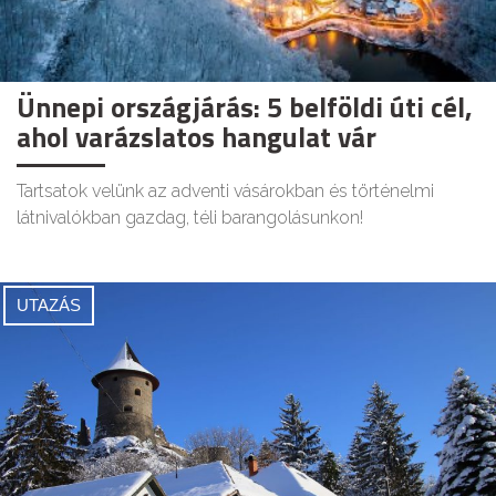
Ünnepi országjárás: 5 belföldi úti cél,
ahol varázslatos hangulat vár
Tartsatok velünk az adventi vásárokban és történelmi
látnivalókban gazdag, téli barangolásunkon!
UTAZÁS