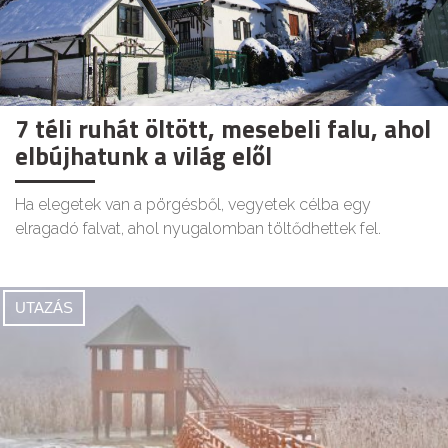
7 téli ruhát öltött, mesebeli falu, ahol
elbújhatunk a világ elől
Ha elegetek van a pörgésből, vegyetek célba egy
elragadó falvat, ahol nyugalomban töltődhettek fel.
UTAZÁS