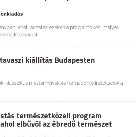
lönkiadás
ényben lehet részetek ezeken a programokon, melyek
okott keretekből.
tavaszi kiállítás Budapesten
k, klasszikus mesterművek és formabontó installációk a
istás természetközeli program
 ahol elbűvöl az ébredő természet