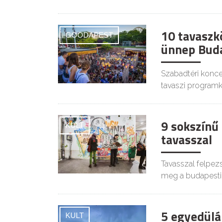
10 tavaszk
GOODAPEST
ünnep Bud
Szabadtéri koncer
tavaszi programk
9 sokszínű
KULT
tavasszal
Tavasszal felpezs
meg a budapest
5 egyedülá
KULT