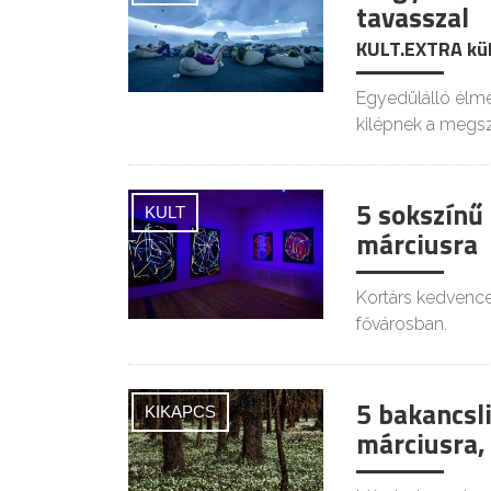
tavasszal
KULT.EXTRA kü
Egyedülálló élm
kilépnek a megsz
5 sokszínű 
KULT
márciusra
Kortárs kedvence
fővárosban.
5 bakancsl
KIKAPCS
márciusra,