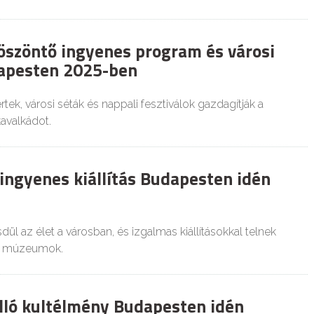
öszöntő ingyenes program és városi
apesten 2025-ben
tek, városi séták és nappali fesztiválok gazdagítják a
avalkádot.
 ingyenes kiállítás Budapesten idén
dül az élet a városban, és izgalmas kiállításokkal telnek
i múzeumok.
lló kultélmény Budapesten idén