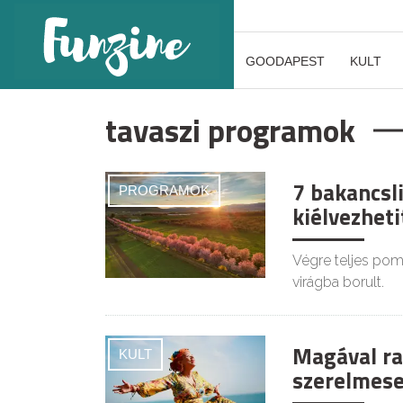
GOODAPEST
KULT
tavaszi programok
7 bakancsl
PROGRAMOK
kiélvezheti
Végre teljes pom
virágba borult.
Magával ra
KULT
szerelmese