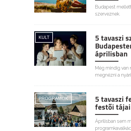
Budapest mellett
szerveznek.
5 tavaszi s
KULT
Budapesten
áprilisban
Még mindig van 
megnézni a nyári 
5 tavaszi f
PROGRAMOK
festői tája
Áprilisban sem m
programkavalkád 