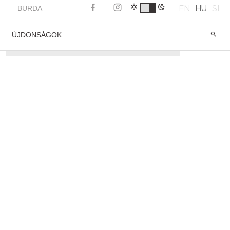
EN
HU
SL
BURDA
ÚJDONSÁGOK