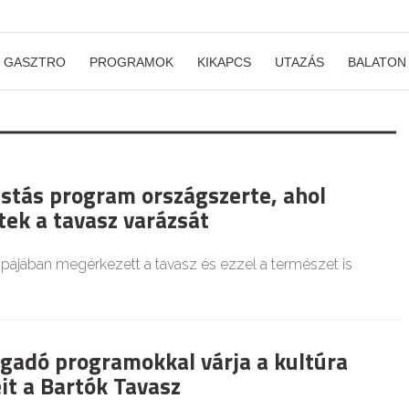
GASZTRO
PROGRAMOK
KIKAPCS
UTAZÁS
BALATON
istás program országszerte, ahol
tek a tavasz varázsát
pájában megérkezett a tavasz és ezzel a természet is
gadó programokkal várja a kultúra
it a Bartók Tavasz