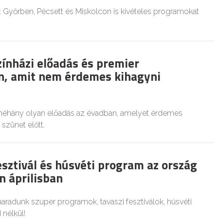
 Győrben, Pécsett és Miskolcon is kivételes programokat
zínházi előadás és premier
, amit nem érdemes kihagyni
néhány olyan előadás az évadban, amelyet érdemes
szünet előtt.
esztivál és húsvéti program az ország
in áprilisban
aradunk szuper programok, tavaszi fesztiválok, húsvéti
nélkül!