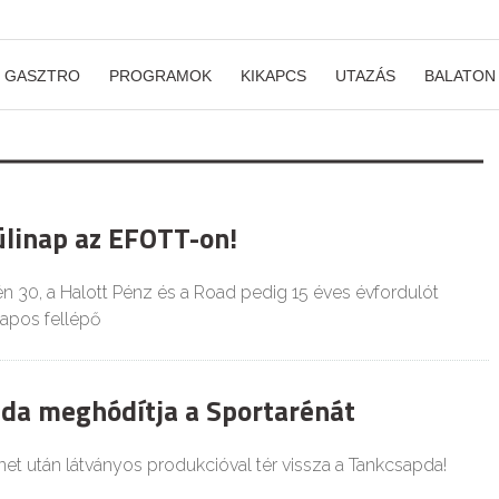
GASZTRO
PROGRAMOK
KIKAPCS
UTAZÁS
BALATON
linap az EFOTT-on!
n 30, a Halott Pénz és a Road pedig 15 éves évfordulót
napos fellépő
da meghódítja a Sportarénát
t után látványos produkcióval tér vissza a Tankcsapda!