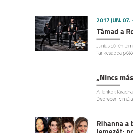
2017 JUN. 07.
Támad a Ro
Június 10-én tá
Tankcsapda pólót
„Nincs más
A Tankok fáradha
Debrecen című a
Rihanna a b
lemezét: 