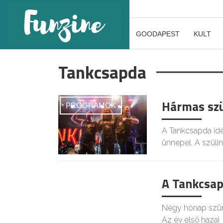
GOODAPEST
KULT
Tankcsapda
Hármas szü
PROGRAMOK
A Tankcsapda idé
ünnepel. A szüli
A Tankcsap
KIKAPCS
Négy hónap szüne
Az év első hazai