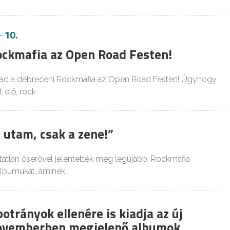
-
10.
ckmafia az Open Road Festen!
mad a debreceni Rockmafia az Open Road Festen! Úgyhogy
 elő, rock
 utam, csak a zene!”
tatlan őserővel jelentették meg legújabb, Rockmafia
lbumukat, aminek
otrányok ellenére is kiadja az új
novemberben megjelenő albumok