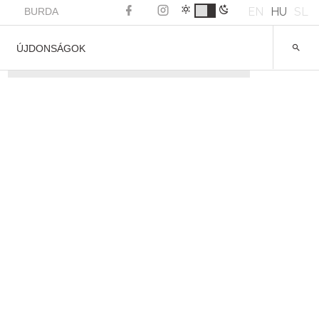
EN
HU
SL
BURDA
ÚJDONSÁGOK