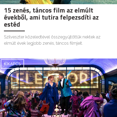
15 zenés, táncos film az elmúlt
évekből, ami tutira felpezsdíti az
estéd
Szilveszter közeledtével összegyűjtöttük nektek az
elmúlt évek legjobb zenés, táncos filmjeit.
KIKAPCS