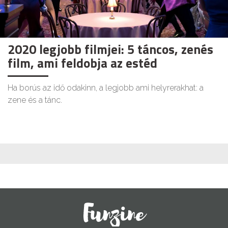
2020 legjobb filmjei: 5 táncos, zenés
film, ami feldobja az estéd
Ha borús az idő odakinn, a legjobb ami helyrerakhat: a
zene és a tánc.