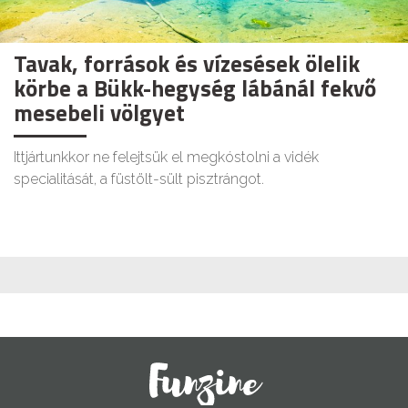
Tavak, források és vízesések ölelik
körbe a Bükk-hegység lábánál fekvő
mesebeli völgyet
Ittjártunkkor ne felejtsük el megkóstolni a vidék
specialitását, a füstölt-sült pisztrángot.