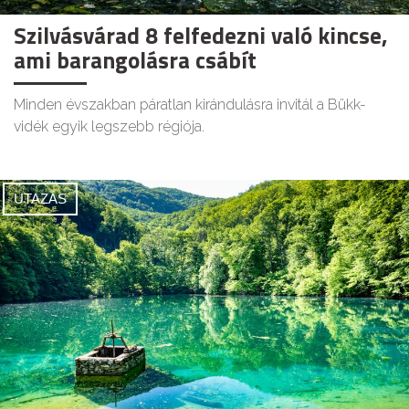
Szilvásvárad 8 felfedezni való kincse,
ami barangolásra csábít
Minden évszakban páratlan kirándulásra invitál a Bükk-
vidék egyik legszebb régiója.
UTAZÁS