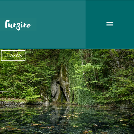
Szalajka-völgy
UTAZÁS