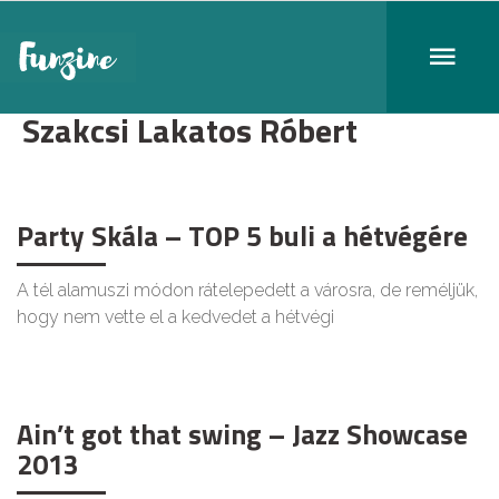
Szakcsi Lakatos Róbert
Party Skála – TOP 5 buli a hétvégére
A tél alamuszi módon rátelepedett a városra, de reméljük,
hogy nem vette el a kedvedet a hétvégi
Ain’t got that swing – Jazz Showcase
2013