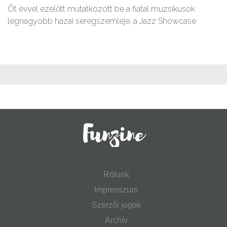
Öt évvel ezelőtt mutatkozott be a fiatal muzsikusok
legnagyobb hazai seregszemléje, a Jazz Showcase
Rólunk
Impresszum
Szerzői jogok
Archív