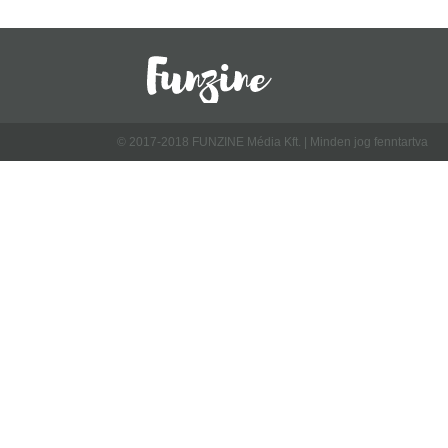
© 2017-2018 FUNZINE Média Kft. | Minden jog fenntartva