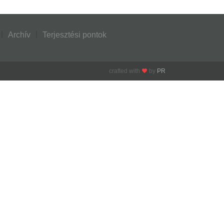
Archív
Terjesztési pontok
crafted with
by
PR