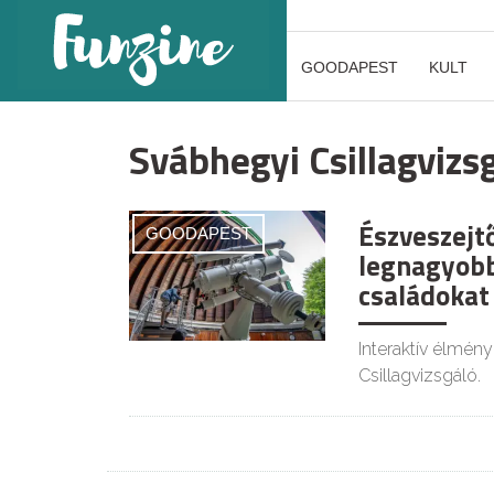
GOODAPEST
KULT
Svábhegyi Csillagvizs
Észveszejt
GOODAPEST
legnagyobb 
családokat
Interaktív élménye
Csillagvizsgáló.