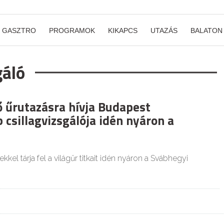
GASZTRO
PROGRAMOK
KIKAPCS
UTAZÁS
BALATON
gáló
ő űrutazásra hívja Budapest
csillagvizsgálója idén nyáron a
kkel tárja fel a világűr titkait idén nyáron a Svábhegyi