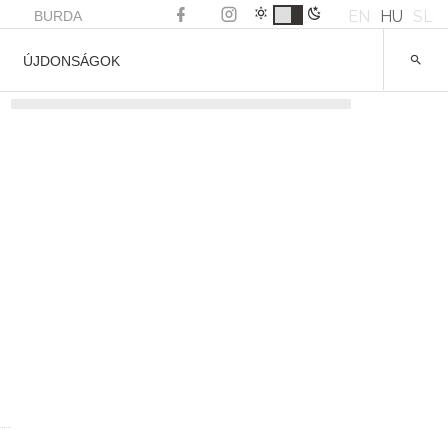
EN
HU
SL
BURDA
ÚJDONSÁGOK