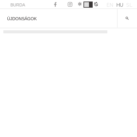
EN
HU
SL
BURDA
ÚJDONSÁGOK