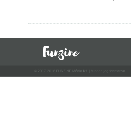
© 2017-2018 FUNZINE Média Kft. | Minden jog fenntartva