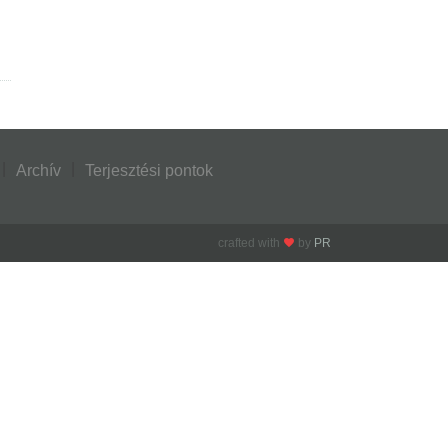
Archív
Terjesztési pontok
crafted with
by
PR