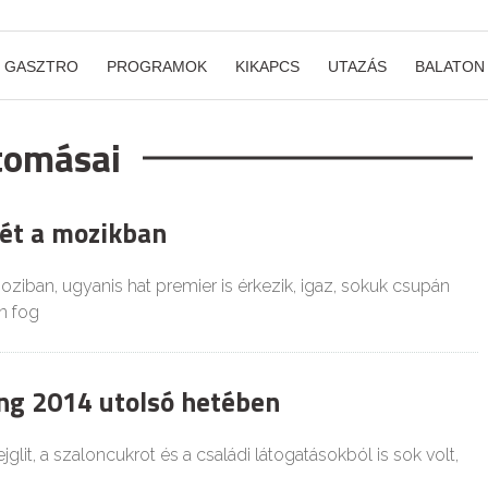
GASZTRO
PROGRAMOK
KIKAPCS
UTAZÁS
BALATON
átomásai
ét a mozikban
oziban, ugyanis hat premier is érkezik, igaz, sokuk csupán
n fog
g 2014 utolsó hetében
jglit, a szaloncukrot és a családi látogatásokból is sok volt,