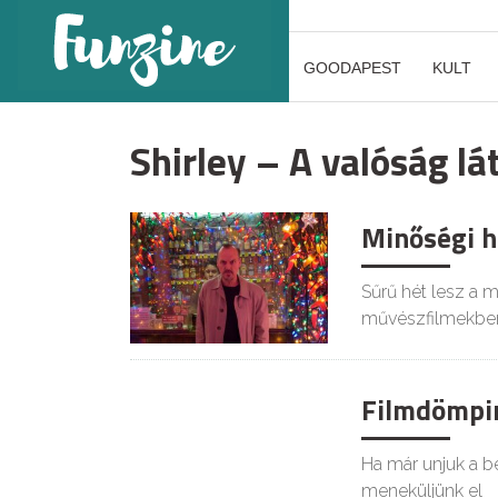
GOODAPEST
KULT
Shirley – A valóság l
Minőségi h
Sűrű hét lesz a m
művészfilmekbe
Filmdömpin
Ha már unjuk a be
meneküljünk el