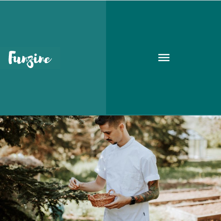
séf
ÉLETMÓD