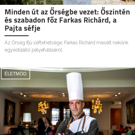
Minden út az Őrségbe vezet: Őszintén
és szabadon főz Farkas Richárd, a
Pajta séfje
Az Őrség ifjú séftehetsége, Farkas Richárd mesélt nekünk
egyedülálló pályafutásáról.
ÉLETMÓD