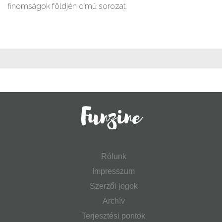
finomságok földjén című sorozat
Rólunk
Impresszum
Szerzői jogok
Archív
Terjesztési pontok