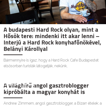
A budapesti Hard Rock olyan, mint a
Hősök tere: mindenki itt akar lenni –
Interjú a Hard Rock konyhafőnökével,
Belányi Károllyal
Bármennyire is igaz, hogy a Hard Rock Cafe Budapestet
elsősorban turisták látogatják, nekünk,
A világhírű angol gasztroblogger
GASZTRO
kipróbálta a magyar konyhát is
Andrew Zimmern, angol gasztroblogger, a Bizarr ételek: a