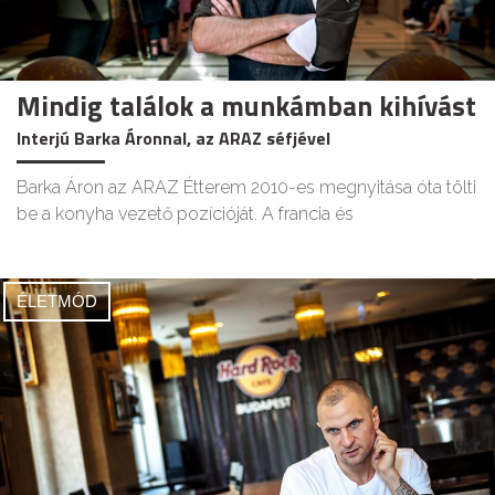
Mindig találok a munkámban kihívást
Interjú Barka Áronnal, az ARAZ séfjével
Barka Áron az ARAZ Étterem 2010-es megnyitása óta tölti
be a konyha vezető pozícióját. A francia és
ÉLETMÓD