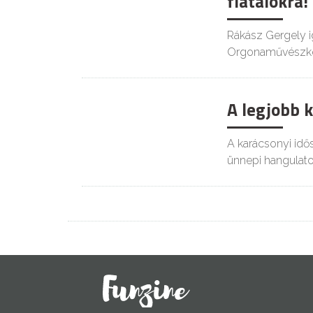
fiatalokra!
Rákász Gergely i
Orgonaművészkén
A legjobb 
A karácsonyi idő
ünnepi hangulato