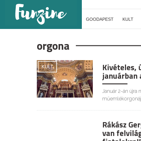
GOODAPEST
KULT
orgona
Kivételes,
KULT
januárban a
Január 2-án újr
műemlékorgonáj
Rákász Ger
KULT
van felvilá