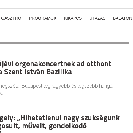
GASZTRO
PROGRAMOK
KIKAPCS
UTAZÁS
BALATON
 újévi orgonakoncertnek ad otthont
 Szent István Bazilika
a megszólal Budapest legnagyobb és legszebb hangú
a.
gely: „Hihetetlenül nagy szükségünk
gosult, művelt, gondolkodó