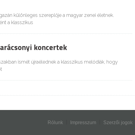
”
gazán különleges szereplője a magyar zenei életnek.
t a klasszikus
karácsonyi koncertek
szakban ismét újraélednek a klasszikus melódiák, hogy
t
Rólunk
Impresszum
Szerzői jogok