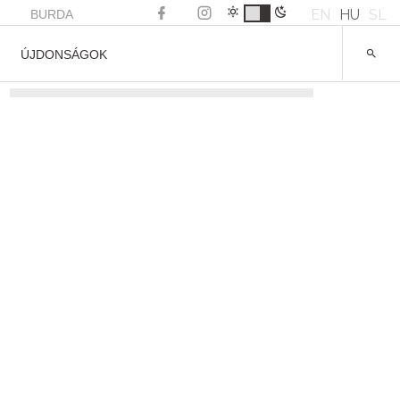
EN
HU
SL
BURDA
ÚJDONSÁGOK