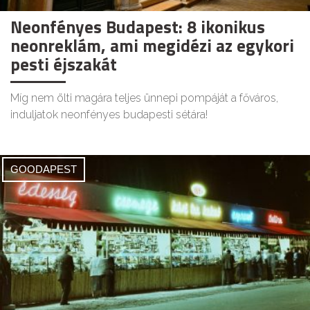
Neonfényes Budapest: 8 ikonikus
neonreklám, ami megidézi az egykori
pesti éjszakát
Míg nem ölti magára teljes ünnepi pompáját a főváros,
induljatok neonfényes budapesti sétára!
GOODAPEST