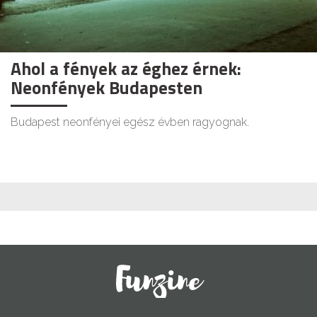
Ahol a fények az éghez érnek:
Neonfények Budapesten
Budapest neonfényei egész évben ragyognak.