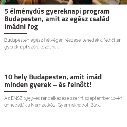
5 élménydús gyereknapi program
Budapesten, amit az egész család
imádni fog
Budapesten egész hétvégén részesei lehettek a felhőtlen
gyereknapi szórakozásnak.
10 hely Budapesten, amit imád
minden gyerek – és felnőtt!
Az ENSZ 1959-es rendelkezése szerint szeptember 12-én
ünnepeljük a Nemzetközi Gyermeknapot. Bár a