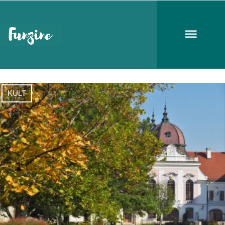
múzeumok őszi fesztiválja
KULT