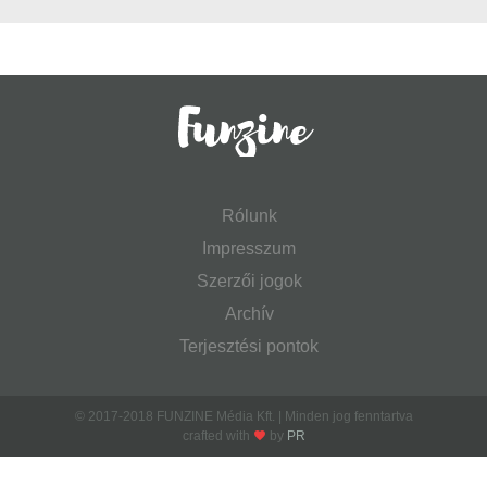
Rólunk
Impresszum
Szerzői jogok
Archív
Terjesztési pontok
© 2017-2018 FUNZINE Média Kft. | Minden jog fenntartva
crafted with
by
PR