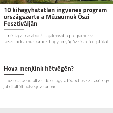
10 kihagyhatatlan ingyenes program
országszerte a Múzeumok Őszi
Fesztiválján
Ismét izgalmasabbnál izgalmasabb programokkal
készülnek a múzeumok, hogy lenyűgözzék a látogatókat.
Hova menjünk hétvégén?
Itt az ősz, beborult az idő és egyre többet esik az eső, egy
jól eltöltött hétvége azonban