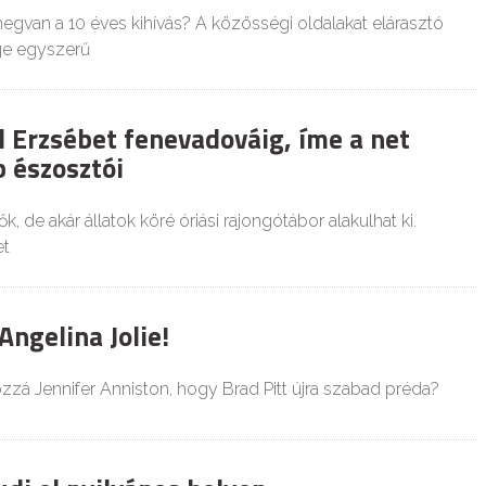
egvan a 10 éves kihívás? A közösségi oldalakat elárasztó
ge egyszerű
l Erzsébet fenevadováig, íme a net
 észosztói
k, de akár állatok köré óriási rajongótábor alakulhat ki.
et
Angelina Jolie!
zzá Jennifer Anniston, hogy Brad Pitt újra szabad préda?