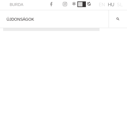
EN
HU
SL
BURDA
ÚJDONSÁGOK