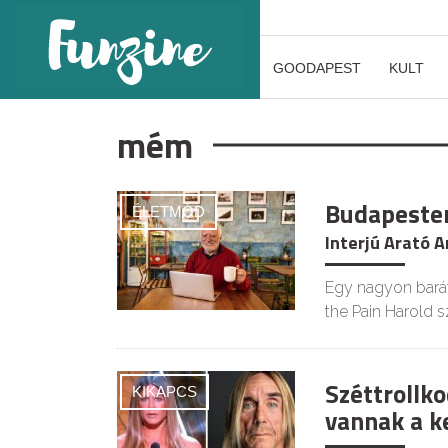
GOODAPEST
KULT
mém
Budapesten
ÉLETMÓD
Interjú Arató 
Egy nagyon bará
the Pain Harold 
Széttrollko
KIKAPCS
vannak a 