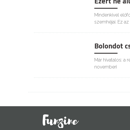
Ezért ne al
Mindenkivel előf
szemhéjai. Ez az
Bolondot cs
Már hivatalos: a 
novemberi