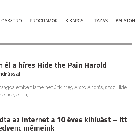
GASZTRO
PROGRAMOK
KIKAPCS
UTAZÁS
BALATON
 él a híres Hide the Pain Harold
Andrással
tságos embert ismerhettünk meg Arató András, azaz Hide
személyében,
dta az internet a 10 éves kihívást – Itt
kedvenc mémeink