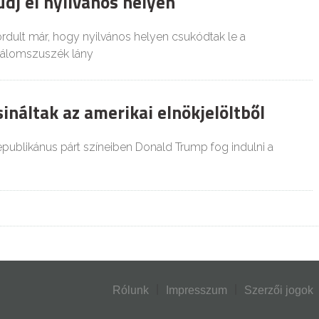
udj el nyilvános helyen
ordult már, hogy nyilvános helyen csukódtak le a
 álomszuszék lány
ináltak az amerikai elnökjelöltből
republikánus párt színeiben Donald Trump fog indulni a
Rólunk
Impresszum
Szerzői jogok