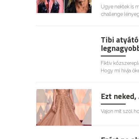
Ugye nektek is m
challenge lénye
Tibi atyátó
KIKAPCS
legnagyobb
Fiktív közszereplő
Hogy mi hívja ők
Ezt neked, 
Vajon mit szól ho