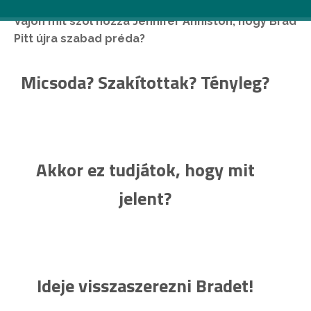
Vajon mit szól hozzá Jennifer Anniston, hogy Brad
Pitt újra szabad préda?
Micsoda? Szakítottak? Tényleg?
Akkor ez tudjátok, hogy mit
jelent?
Ideje visszaszerezni Bradet!