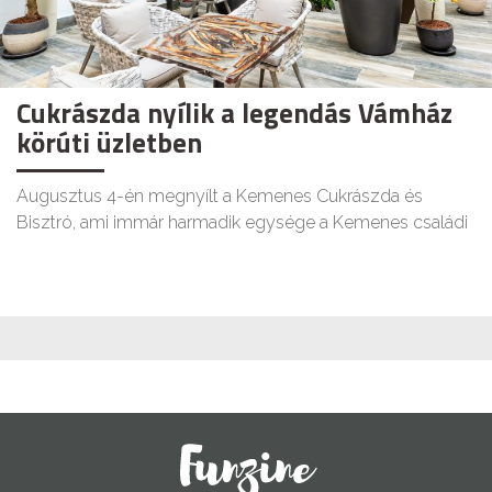
Cukrászda nyílik a legendás Vámház
körúti üzletben
Augusztus 4-én megnyílt a Kemenes Cukrászda és
Bisztró, ami immár harmadik egysége a Kemenes családi