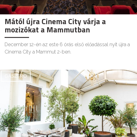
Mától újra Cinema City várja a
mozizókat a Mammutban
December 12-én az este 6 órás első előadással nyit újra a
Cinema City a Mammut 2-ben.
GASZTRO