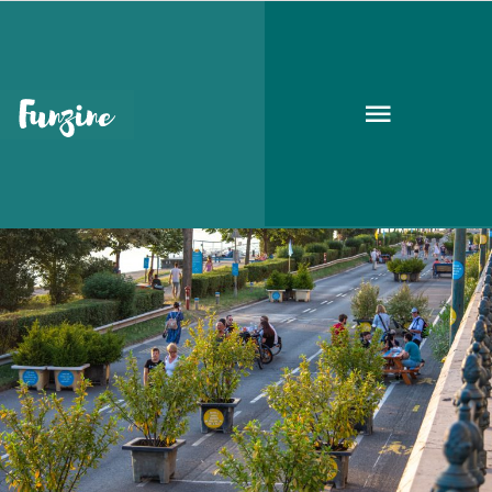
megnyitó
GOODAPEST