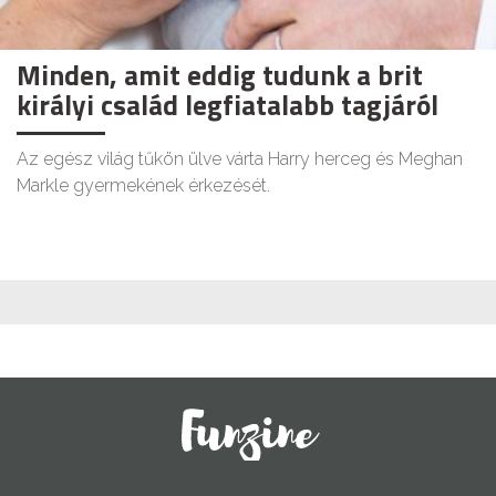
Minden, amit eddig tudunk a brit
királyi család legfiatalabb tagjáról
Az egész világ tűkön ülve várta Harry herceg és Meghan
Markle gyermekének érkezését.