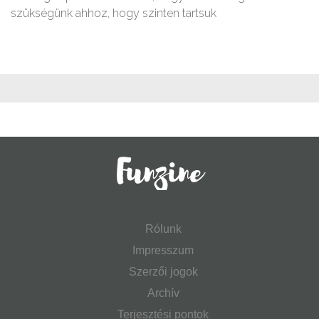
szükségünk ahhoz, hogy szinten tartsuk
Rólunk
Impresszum
Szerzői jogok
Archív
Terjesztési pontok