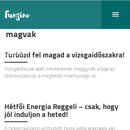
magvak
Turbózd fel magad a vizsgaidőszakra!
ÉLETMÓD
Vizsgaidőszak alatt mindenkinek meggyűlik a baja az
időbeosztással, a megfelelő mennyiségű és
Hétfői Energia Reggeli – csak, hogy
jól induljon a heted!
A hideg napokon köztudott, hogy extra energiára van