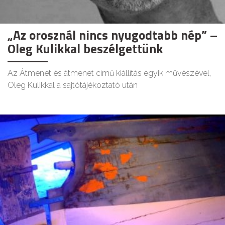
„Az orosznál nincs nyugodtabb nép” –
Oleg Kulikkal beszélgettünk
Az Átmenet és átmenet című kiállítás egyik művészével,
Oleg Kulikkal a sajtótájékoztató után