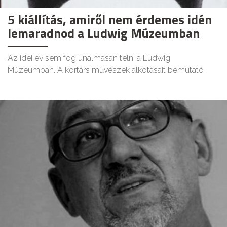
5 kiállítás, amiről nem érdemes idén
lemaradnod a Ludwig Múzeumban
Az idei év sem fog unalmasan telni a Ludwig
Múzeumban. A kortárs művészek alkotásait bemutató