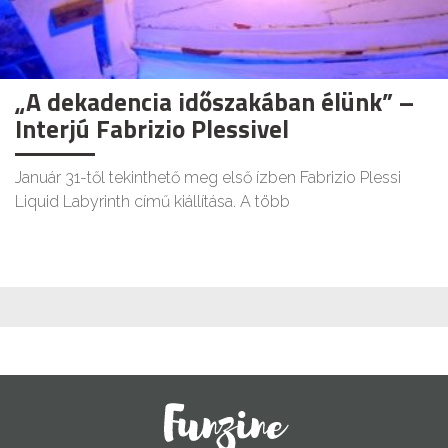
„A dekadencia időszakában élünk” –
Interjú Fabrizio Plessivel
Január 31-től tekinthető meg első ízben Fabrizio Plessi
Liquid Labyrinth című kiállítása. A több