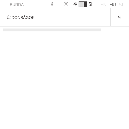
EN
HU
SL
BURDA
ÚJDONSÁGOK