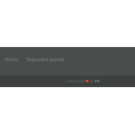
Archív
Terjesztési pontok
crafted with
by
PR