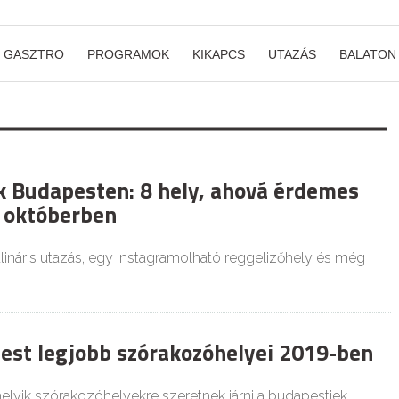
GASZTRO
PROGRAMOK
KIKAPCS
UTAZÁS
BALATON
 Budapesten: 8 hely, ahová érdemes
i októberben
lináris utazás, egy instagramolható reggelizőhely és még
est legjobb szórakozóhelyei 2019-ben
 melyik szórakozóhelyekre szeretnek járni a budapestiek,