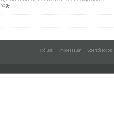
, hogy
Rólunk
Impresszum
Szerzői jogok