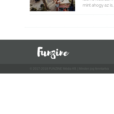
mint ahogy az is
© 2017-2018 FUNZINE Média Kft. | Minden jog fenntartva