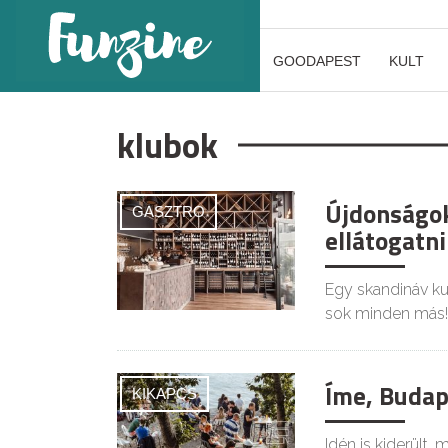
GOODAPEST
KULT
klubok
Újdonságok
GASZTRO
ellátogatn
Egy skandináv ku
sok minden más!
Íme, Budap
KIKAPCS
Idén is kiderült,