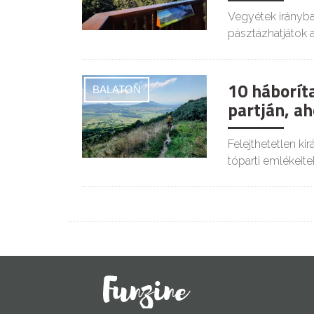
Vegyétek irányba
pásztázhatjátok a
10 háboríta
BALATON
partján, a
Felejthetetlen ki
tóparti emlékeite