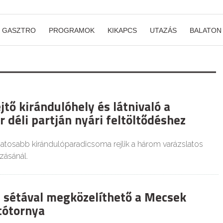
GASZTRO
PROGRAMOK
KIKAPCS
UTAZÁS
BALATON
jtő kirándulóhely és látnivaló a
 déli partján nyári feltöltődéshez
atosabb kirándulóparadicsoma rejlik a három varázslatos
zásánál.
i sétával megközelíthető a Mecsek
tótornya