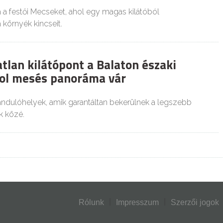
 a festői Mecseket, ahol egy magas kilátóból
 környék kincseit.
tlan kilátópont a Balaton északi
hol mesés panoráma vár
rándulóhelyek, amik garantáltan bekerülnek a legszebb
k közé.
Rólunk
Impresszum
Szerzői jogok