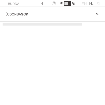
EN
HU
SL
BURDA
ÚJDONSÁGOK