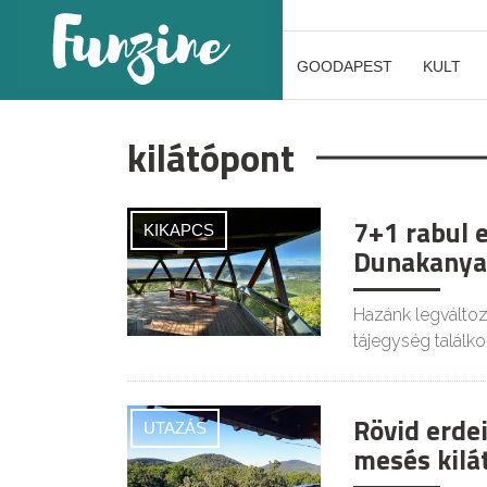
GOODAPEST
KULT
kilátópont
7+1 rabul e
KIKAPCS
Dunakanyar
Hazánk legváltoz
tájegység találko
Rövid erde
UTAZÁS
mesés kilá