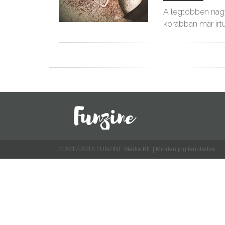
A legtöbben nagy
korábban már írt
© 2017-2018 FUNZINE Média Kft. | Minden jog fenntartva