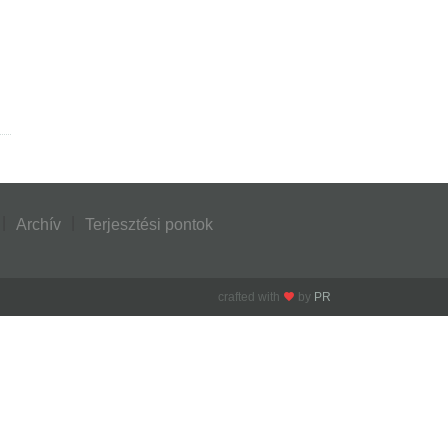
Archív
Terjesztési pontok
crafted with
by
PR