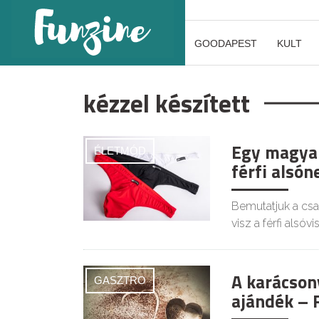
GOODAPEST
KULT
kézzel készített
Egy magyar
ÉLETMÓD
férfi alsó
Bemutatjuk a csa
visz a férfi alsóvi
A karácson
GASZTRO
ajándék –