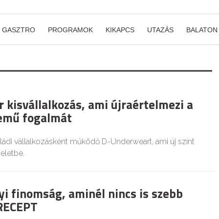
GASZTRO
PROGRAMOK
KIKAPCS
UTAZÁS
BALATON
 kisvállalkozás, ami újraértelmezi a
nemű fogalmát
ládi vállalkozásként működő D-Underweart, ami új színt
seletbe.
yi finomság, aminél nincs is szebb
 RECEPT