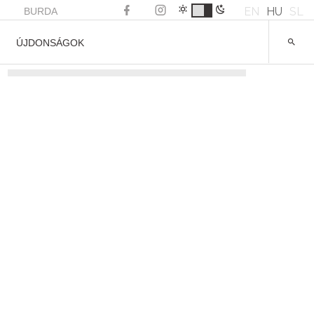
EN
HU
SL
BURDA
ÚJDONSÁGOK