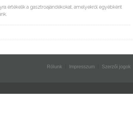
ra értékelik a gasztroajándékokat, amelyekről egyébként
unk.
Rólunk
Impresszum
Szerzői jogok