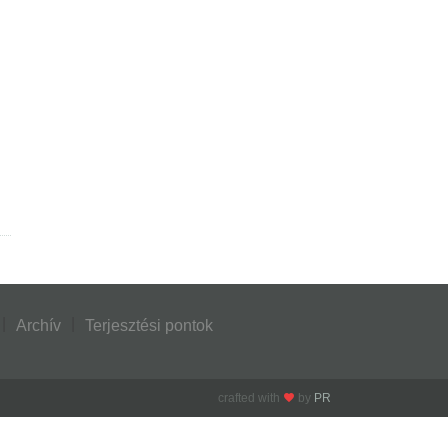
Archív
Terjesztési pontok
crafted with
by
PR