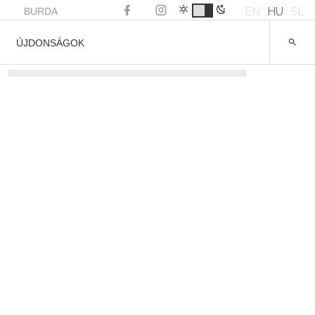
EN
HU
SL
BURDA
ÚJDONSÁGOK