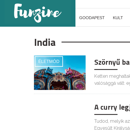
GOODAPEST
KULT
India
Szörnyű ba
ÉLETMÓD
Ketten meghaltak
valósággá vált: 
A curry leg
GASZTRO
Tudod, melyik az
Egyesült Királys