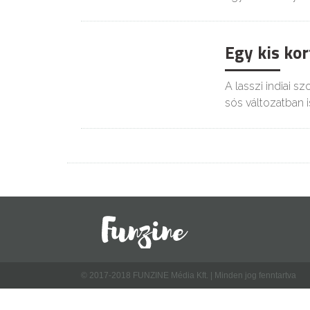
Egy kis kor
A lasszi indiai s
sós változatban is
© 2017-2018 FUNZINE Média Kft. | Minden jog fenntartva