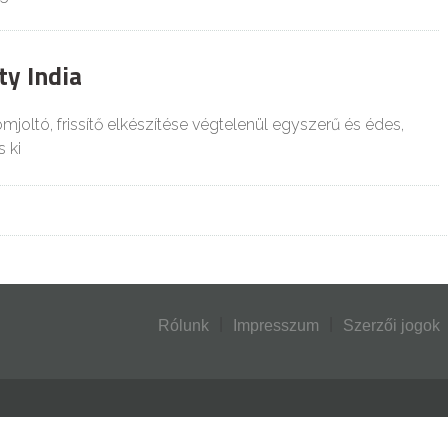
ty India
zomjoltó, frissítő elkészítése végtelenül egyszerű és édes,
 ki
Rólunk
Impresszum
Szerzői jogok