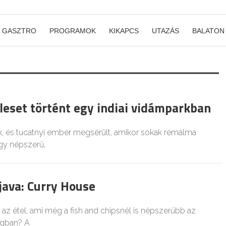
GASZTRO
PROGRAMOK
KIKAPCS
UTAZÁS
BALATON
leset történt egy indiai vidámparkban
, és tucatnyi ember megsérült, amikor sokak rémálma
egy népszerű,
java: Curry House
 az étel, ami még a fish and chipsnél is népszerűbb az
ágban? A