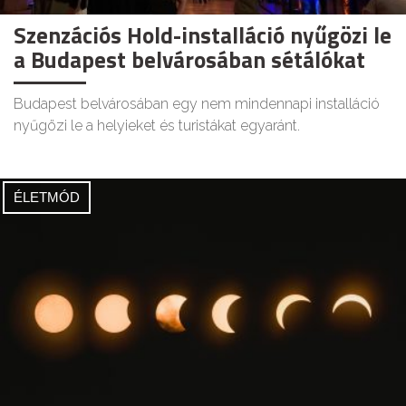
Szenzációs Hold-installáció nyűgözi le
a Budapest belvárosában sétálókat
Budapest belvárosában egy nem mindennapi installáció
nyűgözi le a helyieket és turistákat egyaránt.
ÉLETMÓD