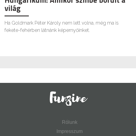
világ
Ha Goldmark Péter Károly nem lett volna, még ma is
fekete-fehérben látnánk képernyőinket.
Rólunk
Impresszum