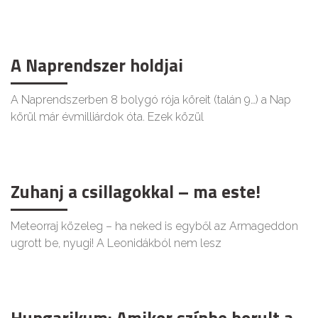
A Naprendszer holdjai
A Naprendszerben 8 bolygó rója köreit (talán 9…) a Nap
körül már évmilliárdok óta. Ezek közül
Zuhanj a csillagokkal – ma este!
Meteorraj közeleg – ha neked is egyből az Armageddon
ugrott be, nyugi! A Leonidákból nem lesz
Hungarikum: Amikor színbe borult a