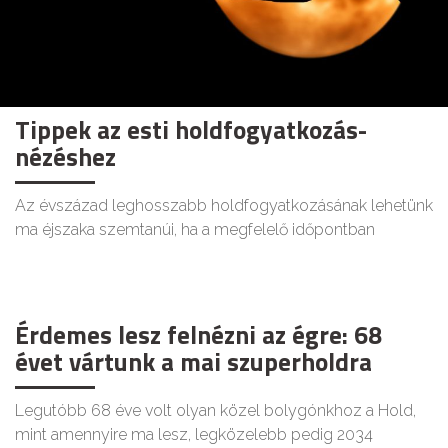
Tippek az esti holdfogyatkozás-
nézéshez
Az évszázad leghosszabb holdfogyatkozásának lehetünk
ma éjszaka szemtanúi, ha a megfelelő időpontban
Érdemes lesz felnézni az égre: 68
évet vártunk a mai szuperholdra
Legutóbb 68 éve volt olyan közel bolygónkhoz a Hold,
mint amennyire ma lesz, legközelebb pedig 2034