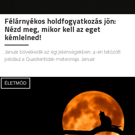
Félárnyékos holdfogyatkozás jön:
Nézd meg, mikor kell az eget
kémlelned!
Január bővelkedik az égi jelenségekben, 4-én tetőzőtt
például a Quadrantidák meteorraja. Január
ÉLETMÓD