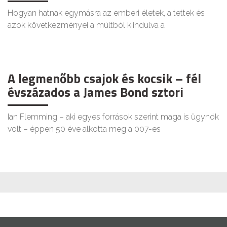
Hogyan hatnak egymásra az emberi életek, a tettek és
azok következményei a múltból kiindulva a
A legmenőbb csajok és kocsik – fél
évszázados a James Bond sztori
Ian Flemming – aki egyes források szerint maga is ügynök
volt – éppen 50 éve alkotta meg a 007-es