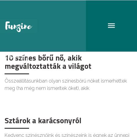
Halle Berry
10 színes bőrű nő, akik
KIKAPCS
megváltoztatták a világot
Összeállításunkban olyan színesbőrű nőket ismerhettek
meg (ha még nem ismeritek őket), akik
Sztárok a karácsonyról
Kedvenc színésznőink és színészeink is égnek az ünnepi