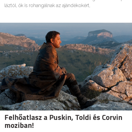
láztól, ők is rohangálnak az ajándékokért,
Felhőatlasz a Puskin, Toldi és Corvin
moziban!