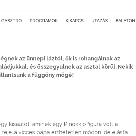
GASZTRO
PROGRAMOK
KIKAPCS
UTAZÁS
BALATON
égnek az ünnepi láztól, ők is rohangálnak az
aládjukkal, és összegyűlnek az asztal körül. Nekik
illantsunk a függöny mögé!
y kisautót, aminek egy Pinokkió figura volt a
u feje…a vicces papa érthetetlen módon, de elásta