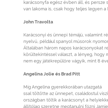
karácsonyfa egész évben áll, és persze 
van lakoma is, csak hogy teljes legyen 
John Travolta
Karácsonyi és ünnepi témájú, valamint ré
nyelvű, például spanyol műsorok nyomon 
Általában három napos karácsonyokat r
körültekintéssel választ, a lényeg, hogy
nem egy játékrepülőre vágyik, mint 8 év
Angelina Jolie és Brad Pitt
Míg Angelina gyerekkorában utazgatá
ssal töltötte az ünnepet, családostul vi
országban töltik a karácsonyt a helyiekke
állítólag szeretne megtanulni főzni Jami