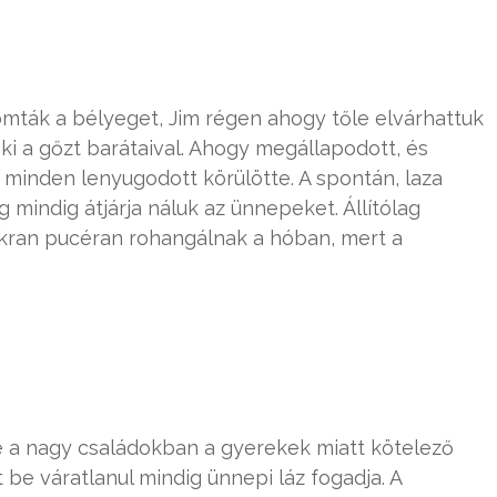
omták a bélyeget, Jim régen ahogy tőle elvárhattuk
ki a gőzt barátaival. Ahogy megállapodott, és
e minden lenyugodott körülötte. A spontán, laza
 mindig átjárja náluk az ünnepeket. Állítólag
akran pucéran rohangálnak a hóban, mert a
e a nagy családokban a gyerekek miatt kötelező
t be váratlanul mindig ünnepi láz fogadja. A