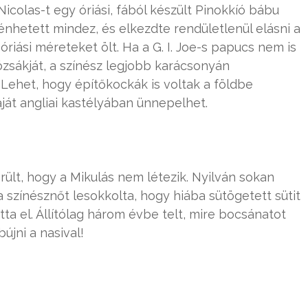
Nicolas-t egy óriási, fából készült Pinokkíó bábu
rténhetett mindez, és elkezdte rendületlenül elásni a
óriási méreteket ölt. Ha a G. I. Joe-s papucs nem is
ózsákját, a színész legjobb karácsonyán
Lehet, hogy építőkockák is voltak a földbe
ját angliai kastélyában ünnepelhet.
rült, hogy a Mikulás nem létezik. Nyilván sokan
színésznőt lesokkolta, hogy hiába sütögetett sütit
ta el. Állítólag három évbe telt, mire bocsánatot
bújni a nasival!