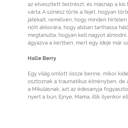
az elveszített testrészt, és másnap a kis 
várta. A színész törte a fejét, hogyan tö
játékait, remélvén, hogy minden hirtelen 
nőtt akkorára, hogy abban tarthassa hál
megtanulta, hogyan kell nagyot álmodni. 
ágyazva a kertben, mert egy ideje már sa
Halle Berry
Egy világ omlott össze benne, mikor kide
osztoznak a traumatikus élményben, de a 
a Mikulásnak, azt az édesanyja fogyasztot
nyert a bűn. Ejnye, Mama, illik ilyenkor el