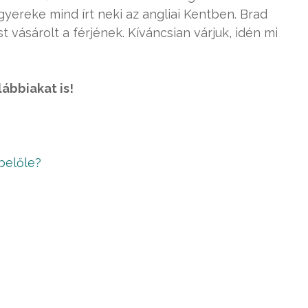
 gyereke mind írt neki az angliai Kentben. Brad
st vásárolt a férjének. Kíváncsian várjuk, idén mi
lábbiakat is!
belőle?