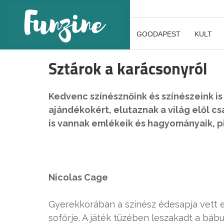
GOODAPEST
KULT
Sztárok a karácsonyról
Kedvenc színésznőink és színészeink is 
ajándékokért, elutaznak a világ elől cs
is vannak emlékeik és hagyományaik, p
Nicolas Cage
Gyerekkorában a színész édesapja vett eg
sofőrje. A játék tüzében leszakadt a báb