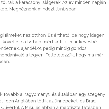
szólnak a karácsonyi slágerek. Az év minden napján
a kép. Megnéznénk mindezt Júniusban!
gi filmeket néz otthon. Ez érthető, de hogy idegen
követése a tv-ben miért köti le, már kevésbé.
endeznek, ajándékot pedig mindig gondos
 mondanivalója legyen. Feltételezzük, hogy ma már
esen…
szik tovább a hagyományt, és általában egy szegény
l. Idén Angliában töltik az ünnepeket, és Brad
e Olivertől. A Mikulás abban a megtiszteltetésben