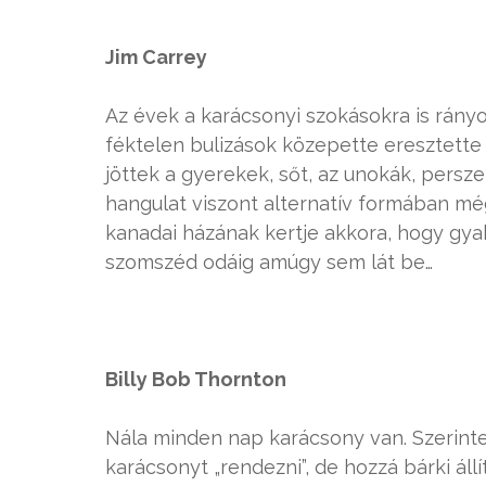
Jim Carrey
Az évek a karácsonyi szokásokra is rány
féktelen bulizások közepette eresztette 
jöttek a gyerekek, sőt, az unokák, persz
hangulat viszont alternatív formában még
kanadai házának kertje akkora, hogy gy
szomszéd odáig amúgy sem lát be…
Billy Bob Thornton
Nála minden nap karácsony van. Szerint
karácsonyt „rendezni”, de hozzá bárki állí