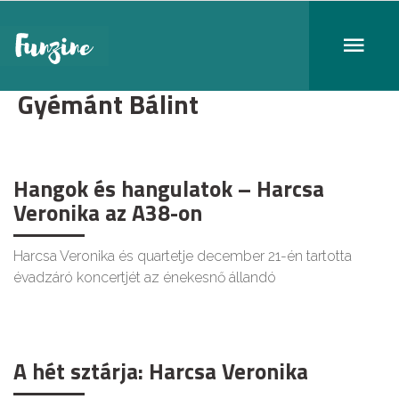
Gyémánt Bálint
Hangok és hangulatok – Harcsa
Veronika az A38-on
Harcsa Veronika és quartetje december 21-én tartotta
évadzáró koncertjét az énekesnő állandó
A hét sztárja: Harcsa Veronika