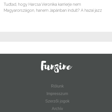
Tudtad, hogy Harcsa Veronika karrierje nem
Magyarországon, hanem Japánban indult? A hazai jazz
Rólunk
Impresszum
Szerzői jogok
Archív