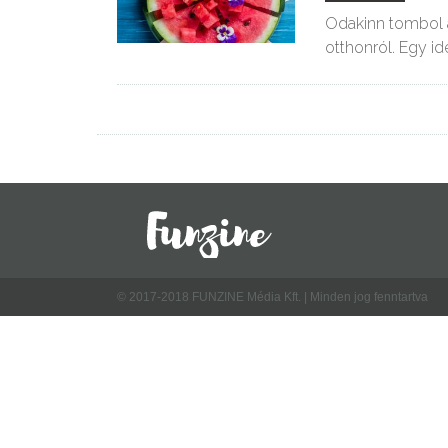
Odakinn tombol a
otthonról. Egy id
© 2017-2018 FUNZINE Média Kft. | Minden jog fenntartva