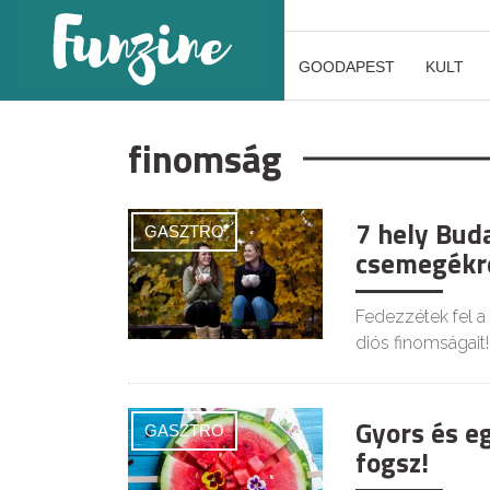
GOODAPEST
KULT
finomság
7 hely Bud
GASZTRO
csemegékr
Fedezzétek fel a 
diós finomságait!
Gyors és eg
GASZTRO
fogsz!