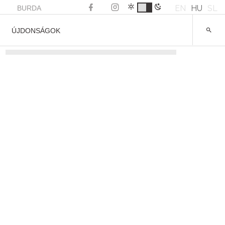
EN
HU
SL
BURDA
ÚJDONSÁGOK