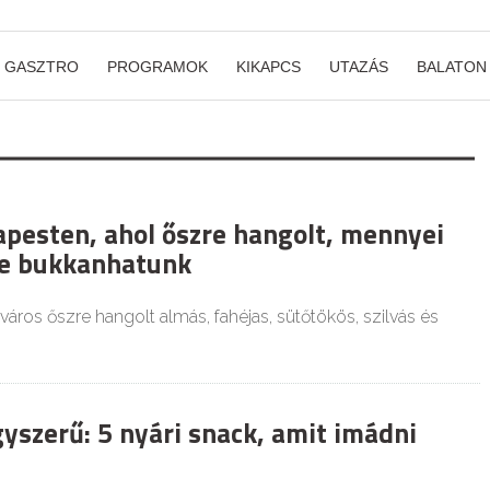
GASZTRO
PROGRAMOK
KIKAPCS
UTAZÁS
BALATON
apesten, ahol őszre hangolt, mennyei
e bukkanhatunk
város őszre hangolt almás, fahéjas, sütőtökös, szilvás és
yszerű: 5 nyári snack, amit imádni