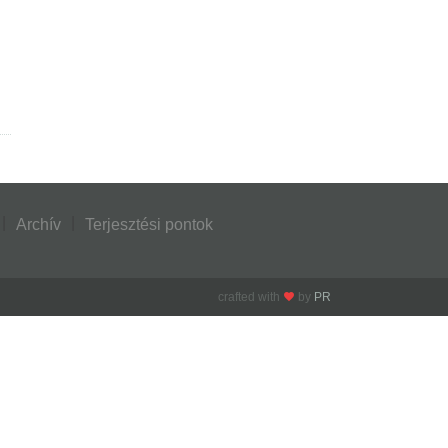
Archív
Terjesztési pontok
crafted with
by
PR