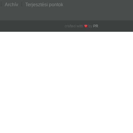
Archív
Terjesztési pontok
crafted with
by
PR