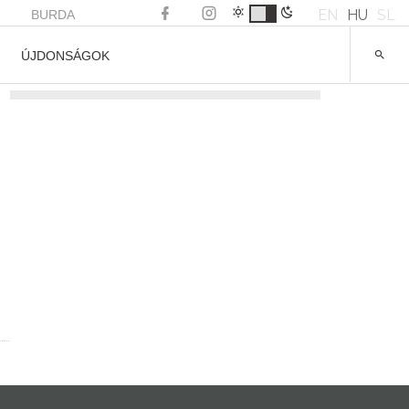
EN
HU
SL
BURDA
ÚJDONSÁGOK