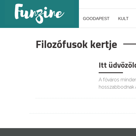
GOODAPEST
KULT
Filozófusok kertje
Itt üdvözö
GOODAPEST
A főváros minden
hosszabbodnak a