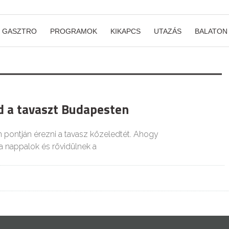
GASZTRO
PROGRAMOK
KIKAPCS
UTAZÁS
BALATON
ld a tavaszt Budapesten
 pontján érezni a tavasz közeledtét. Ahogy
 nappalok és rövidülnek a