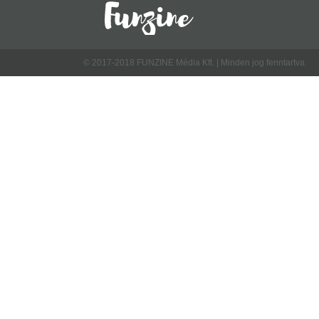
© 2017-2018 FUNZINE Média Kft. | Minden jog fenntartva