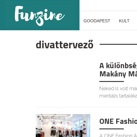
GOODAPEST
KULT
divattervező
A különbség
ÉLETMÓD
Makány Már
Neked is volt má
mentális tartalék
ONE Fashio
ÉLETMÓD
A ONE Fashion A