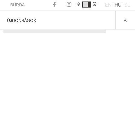
EN
HU
SL
BURDA
ÚJDONSÁGOK