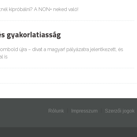
etnél kipróbálni? A NON+ neked való!
és gyakorlatiasság
mbold újra – divat a magyar! pályázatra jelentkezett, és
l is
Rólunk
Impresszum
Szerzői jogok