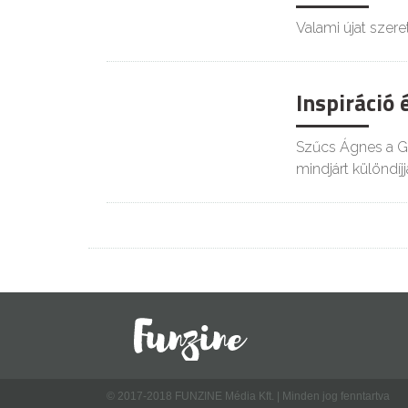
Valami újat szer
Inspiráció 
Szűcs Ágnes a Go
mindjárt különdíjja
© 2017-2018 FUNZINE Média Kft. | Minden jog fenntartva