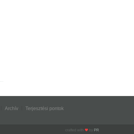
Archív
Terjesztési pontok
crafted with
by
PR