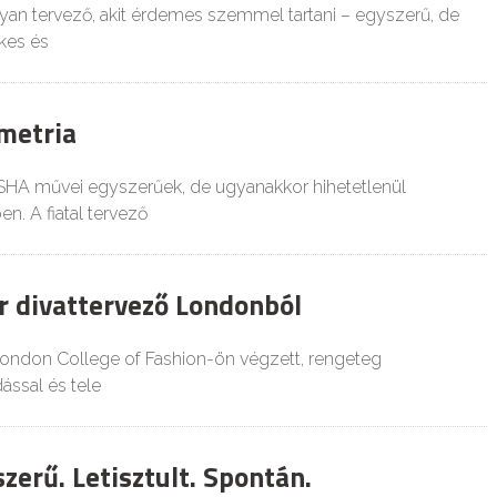
an tervező, akit érdemes szemmel tartani – egyszerű, de
kes és
metria
SHA művei egyszerűek, de ugyanakkor hihetetlenül
n. A fiatal tervező
 divattervező Londonból
ondon College of Fashion-ön végzett, rengeteg
dással és tele
erű. Letisztult. Spontán.