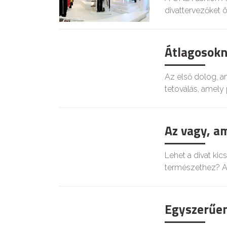
divattervezőket
Átlagosokn
Az első dolog, a
tetoválás, amely
Az vagy, am
Lehet a divat ki
természethez? A 
Egyszerűen