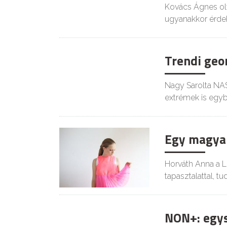
Kovács Ágnes oly
ugyanakkor érde
Trendi geo
Nagy Sarolta NA
extrémek is egybe
Egy magyar
Horváth Anna a L
tapasztalattal, tu
NON+: egysz