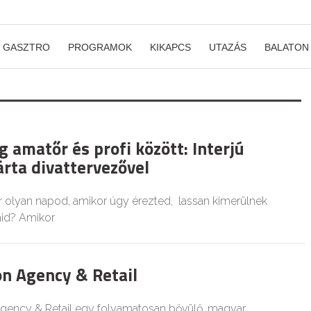
GASZTRO
PROGRAMOK
KIKAPCS
UTAZÁS
BALATON
 amatőr és profi között: Interjú
ta divattervezővel
r olyan napod, amikor úgy érezted, lassan kimerülnek
aid? Amikor
n Agency & Retail
gency & Retail egy folyamatosan bővülő, magyar