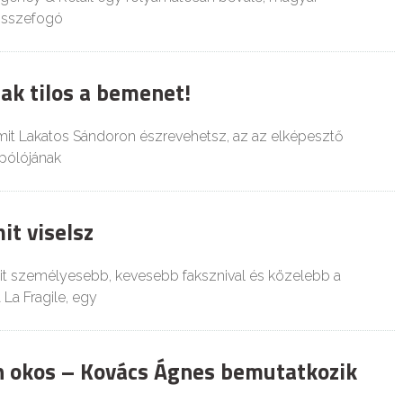
 összefogó
ak tilos a bemenet!
mit Lakatos Sándoron észrevehetsz, az az elképesztő
 pólójának
it viselsz
csit személyesebb, kevesebb faksznival és közelebb a
La Fragile, egy
 okos – Kovács Ágnes bemutatkozik