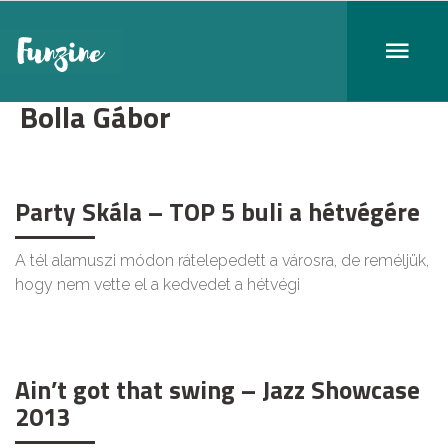
Bolla Gábor
Party Skála – TOP 5 buli a hétvégére
A tél alamuszi módon rátelepedett a városra, de reméljük,
hogy nem vette el a kedvedet a hétvégi
Ain’t got that swing – Jazz Showcase
2013