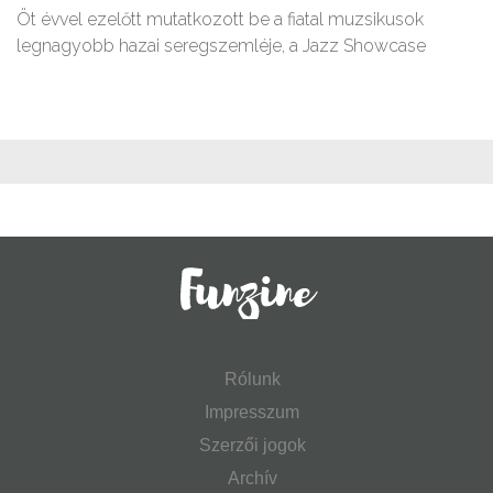
Öt évvel ezelőtt mutatkozott be a fiatal muzsikusok
legnagyobb hazai seregszemléje, a Jazz Showcase
Rólunk
Impresszum
Szerzői jogok
Archív