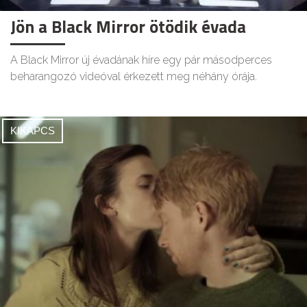
Jön a Black Mirror ötödik évada
A Black Mirror új évadának híre egy pár másodperces
beharangozó videóval érkezett meg néhány órája.
KIKAPCS