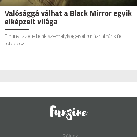
Valósággá válhat a Black Mirror egyik
elképzelt világa
Elhunyt szeretteink személyiségével ruházhatnánk fel
robotokat.
Rólunk