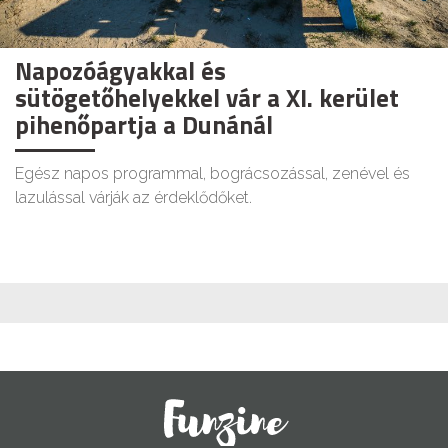
Napozóágyakkal és
sütögetőhelyekkel vár a XI. kerület
pihenőpartja a Dunánál
Egész napos programmal, bográcsozással, zenével és
lazulással várják az érdeklődőket.