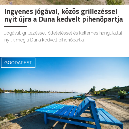
Ingyenes jógával, közös grillezéssel
nyit újra a Duna kedvelt pihenőpartja
Jógával, grillezéssel, ötleteléssel és kellemes hangulattal
nyílik meg a Duna kedvelt pihenőpartja.
GOODAPEST