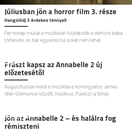
Júliusban jön a horror film 3. része
Hangolódj 3 érdekes ténnyel!
Pár hónap múlva a mozikban folytatódik a démoni baba
története, és bár egyelőre túl sokat nem lehet
Frászt kapsz az Annabelle 2 új
KIKAPCS
előzetesétől
Augusztusban kerül a mozikba a horrorgyáros James
Wan (Démonok között, Insidious, Fűrész) új filmje,
Jön az Annabelle 2 – és halálra fog
KULT
rémiszteni