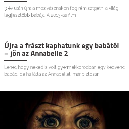
3 év után újra a mozivásznakon fog rémisztgetni a világ
legijesztőbb babája. A 2013-as film
Újra a frászt kaphatunk egy babától
– jön az Annabelle 2
Lehet, hogy neked is volt gyermekkorodban egy kedvenc
babád, de ha látta az Annabellet, már biztosan