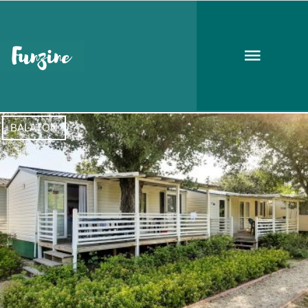
Alsóörs
BALATON