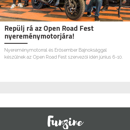
Repülj rá az Open Road Fest
nyereménymotorjára!
Nyereménymotorral és Erősember Bajnoksággal
készülnek az Open Road Fest szervezői idén június 6-10.