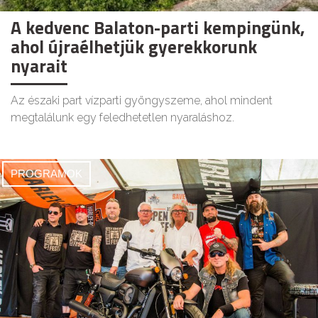
A kedvenc Balaton-parti kempingünk,
ahol újraélhetjük gyerekkorunk
nyarait
Az északi part vízparti gyöngyszeme, ahol mindent
megtalálunk egy feledhetetlen nyaraláshoz.
PROGRAMOK